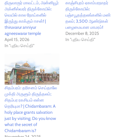
திருவாரூர் மாவட்டம், அன்னியூர்
காஞ்சிபுரம் ஏகாம்பரநாதர்
அக்னீஸ்வரர் திருக்கோயில்:
திருக்கோயில்:
வெயில் கால நோய்களில்
பஞ்சபூதத்தலங்களில் மண்
இருந்து காக்கும் ஈசன்! |
தலம்; 3,500 ஆண்டுகள்
thiruvarur anniyur
பழைமையான மாமரம்!
agneeswarar temple
December 8, 2025
April 15, 2026
In "புதிய செய்தி"
In "புதிய செய்தி"
சிதம்பரம்: தரிசனம் செய்தாலே
முக்தி அருளும் திருத்தலம்;
சிதம்பர ரகசியம் என்ன
தெரியுமா? | Chidambaram: A
holy place grants salvation
just by visiting; Do you know
what the secret of
Chidambaram is?
November 24, 2025