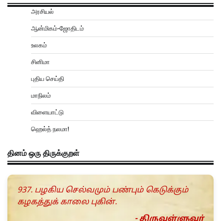
அரசியல்
ஆன்மிகம்-ஜோதிடம்
உலகம்
சினிமா
புதிய செய்தி
மாநிலம்
விளையாட்டு
ஹெல்த் நலமா!
தினம் ஒரு திருக்குறள்
937. பழகிய செல்வமும் பண்பும் கெடுக்கும்
கழகத்துக் காலை புகின்.
- திருவள்ளுவர்