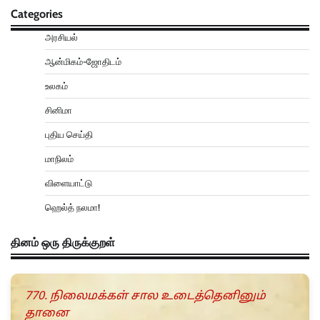
Categories
அரசியல்
ஆன்மிகம்-ஜோதிடம்
உலகம்
சினிமா
புதிய செய்தி
மாநிலம்
விளையாட்டு
ஹெல்த் நலமா!
தினம் ஒரு திருக்குறள்
770. நிலைமக்கள் சால உடைத்தெனினும்
தானை