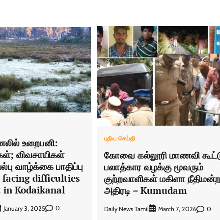
புதிய செய்தி
லில் உறைபனி:
்கள்; விவசாயிகள்
கோவை கல்லூரி மாணவி கூட்ட
பு வாழ்க்கை பாதிப்பு
பலாத்கார வழக்கு மூவரும்
 facing difficulties
குற்றவாளிகள் மகிளா நீதிமன்ற
t in Kodaikanal
அதிரடி – Kumudam
0
January 3, 2025
Daily News Tamil
0
March 7, 2026