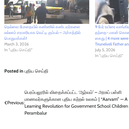
நெல்லை: போதையில் கண்ணில் கண்டவர்களை
9 பேர் உயிரை வாங்க
எல்லாம் சரமாரியாக வெட்டி கும்பல் – அச்சத்தில்
தந்தை- மகன் கொலை 
பொதுமக்கள்!
கைது | 4 more were 
March 3, 2026
Tirunelveli Father a
In "புதிய செய்தி"
July 5, 2026
In "புதிய செய்தி"
Posted in
புதிய செய்தி
Post
பெரம்பலூரில் விதைக்கப்பட்ட ‘ஆர்வம்’ – அரசுப் பள்ளி
மாணவர்களுக்கான புதிய கற்றல் உலகம் | “Aarvam” — A
navigation
Previous:
Learning Revolution for Government School Children 
Perambalur