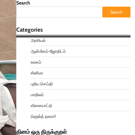
Search
Search
Categories
அரசியல்
ஆன்மிகம்-ஜோதிடம்
உலகம்
சினிமா
புதிய செய்தி
மாநிலம்
விளையாட்டு
ஹெல்த் நலமா!
தினம் ஒரு திருக்குறள்