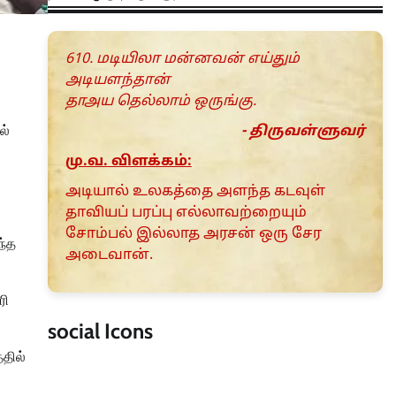
610. மடியிலா மன்னவன் எய்தும்
அடியளந்தான்
தாஅய தெல்லாம் ஒருங்கு.
ல்
- திருவள்ளுவர்
மு.வ. விளக்கம்:
அடியால் உலகத்தை அளந்த கடவுள்
தாவியப் பரப்பு எல்லாவற்றையும்
சோம்பல் இல்லாத அரசன் ஒரு சேர
ந்த
அடைவான்.
ரி
social Icons
்தில்