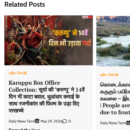
Related Posts
புதிய செய்தி
புதிய செய்தி
Karuppu Box Office
கொடைக்கான
Collection: सूर्या की ‘करुप्पु’ ने 14वें
கருகும் பயிர
दिन भी काटा बवाल, धुआंधार कमाई के
கவலை – இயல்
साथ रजनीकांत की फिल्म के उड़ा दिए
| People are
परखच्चे
due to fros
Daily News Tamil
0
May 29, 2026
Daily News Tamil