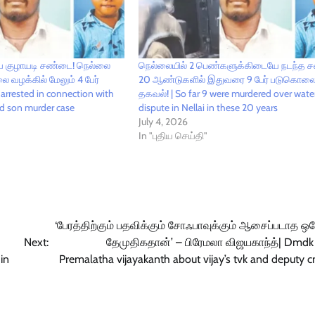
ிய குழாயடி சண்டை! நெல்லை
நெல்லையில் 2 பெண்களுக்கிடையே நடந்த 
வழக்கில் மேலும் 4 பேர்
20 ஆண்டுகளில் இதுவரை 9 பேர் படுகொலை! 
arrested in connection with
தகவல்! | So far 9 were murdered over wate
nd son murder case
dispute in Nellai in these 20 years
July 4, 2026
In "புதிய செய்தி"
‘பேரத்திற்கும் பதவிக்கும் சோஃபாவுக்கும் ஆசைப்படாத ஒர
Next:
தேமுதிகதான்’ – பிரேமலா விஜயகாந்த்| Dmdk 
in
Premalatha vijayakanth about vijay’s tvk and deputy 