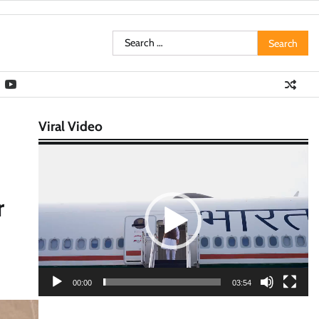
Search
for:
Viral Video
Video
Player
r
00:00
03:54