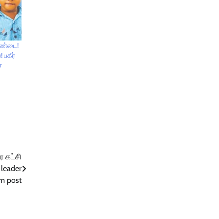
சண்டை!
பகீர்
r
ே கட்சி
leader
cm post