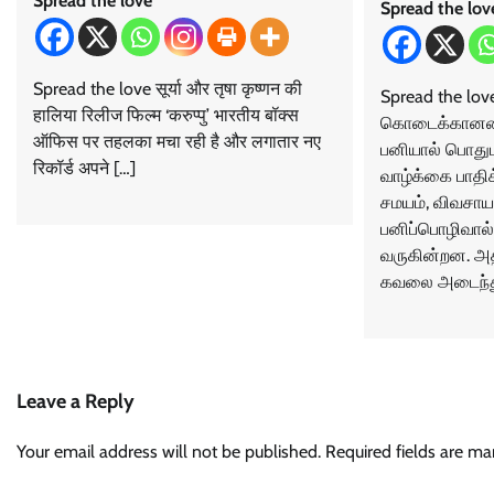
Spread the love
Spread the lov
Spread the love सूर्या और तृषा कृष्णन की
Spread the lo
हालिया रिलीज फिल्म ‘करुप्पु’ भारतीय बॉक्स
கொடைக்கானலை
ऑफिस पर तहलका मचा रही है और लगातार नए
பனியால் பொதும
रिकॉर्ड अपने […]
வாழ்க்கை பாதிக
சமயம், விவசாய
பனிப்பொழிவால்
வருகின்றன. அ
கவலை அடைந்து
Leave a Reply
Your email address will not be published.
Required fields are m