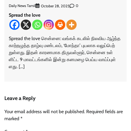
Daily News Tamil
0
October 28, 2025
Spread the love
Spread the love சென்​னை: வங்​கக் கடலில் நில​விய ஆழ்ந்த
காற்​றழுத்த தாழ்வு மண்​டலம், ‘மோந்​தா’ புய​லாக வலுப்​பெற்​
றுள்​ளது. இதன் காரண​மாக திரு​வள்​ளூர், சென்னை உள்​
ளிட்ட 9 மாவட்​டங்​களில் இன்று கனமழை பெய்ய வாய்ப்​புள்​
ளது. […]
Leave a Reply
Your email address will not be published.
Required fields are
marked
*