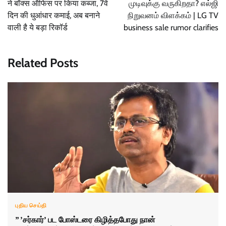
ने बॉक्स ऑफिस पर किया कब्जा, 7वें
முடிவுக்கு வருகிறதா? எல்ஜி
दिन की धुआंधार कमाई, अब बनाने
நிறுவனம் விளக்கம் | LG TV
वाली है ये बड़ा रिकॉर्ड
business sale rumor clarifies
Related Posts
புதிய செய்தி
” ’சர்கார்’ பட போஸ்டரை கிழித்தபோது நான்