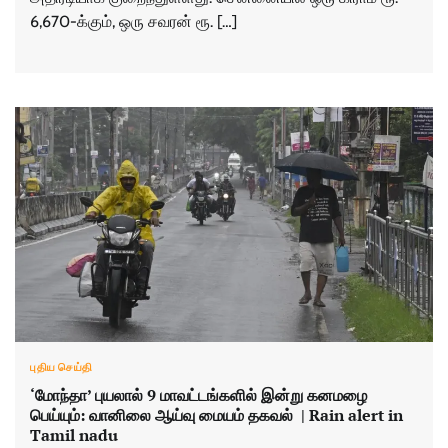
6,670-க்கும், ஒரு சவரன் ரூ. […]
புதிய செய்தி
‘மோந்தா’ புயலால் 9 மாவட்டங்களில் இன்று கனமழை
பெய்யும்: வானிலை ஆய்வு மையம் தகவல் | Rain alert in
Tamil nadu