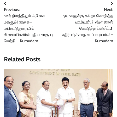
Post
Previous:
Next:
navigation
உவர் நிலத்திலும் அமோக
மருமகனுக்கு கல்தா கொடுத்த
மகசூல்! நாகை–
மாமியார்..? லீமா ரோஸ்
மயிலாடுதுறையில்
கொடுத்த ட்விஸ்ட்..!
விவசாயிகளின் புதிய சாகுபடி
எதிர்பார்க்காத எடப்பாடியார்..! –
வெற்றி – Kumudam
Kumudam
Related Posts