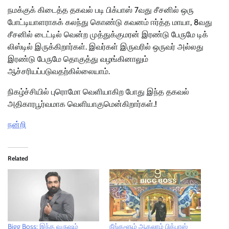
நமக்குக் கிடைத்த தகவல் படி பிக்பாஸ் 7வது சீசனில் ஒரு
போட்டியாளராகக் கலந்து கொண்டு கவனம் ஈர்த்த மாயா, 8வது
சீசனில் டைட்டில் வென்ற முத்துக்குமரன் இரண்டு பேருமே டிக்
லிஸ்டில் இருக்கிறார்கள். இவர்கள் இருவரில் ஒருவர் அல்லது
இரண்டு பேருமே தொகுத்து வழங்கினாலும்
ஆச்சரியப்படுவதற்கில்லையாம்.
நிகழ்ச்சியில் புரொமோ வெளியாகிற போது இந்த தகவல்
அதிகாரபூர்வமாக வெளியாகுமென்கிறார்கள்.!
நன்றி
Related
Bigg Boss: இந்த வருஷம்
நீங்களூம் ஆகலாம் பிக்பாஸ்