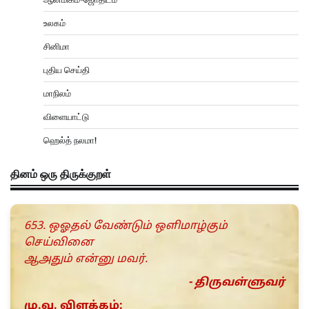
உலகம்
சினிமா
புதிய செய்தி
மாநிலம்
விளையாட்டு
ஹெல்த் நலமா!
தினம் ஒரு திருக்குறள்
653. ஒஓதல் வேண்டும் ஒளிமாழ்கும்
செய்வினை
ஆஅதும் என்னு மவர்.
- திருவள்ளுவர்
மு.வ. விளக்கம்: