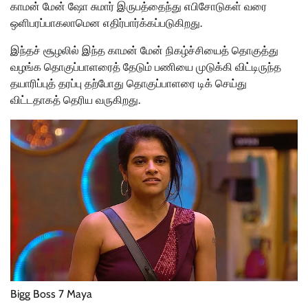
காமன் மேன் ஷோ சுமார் இருபத்தைந்து எபிசோடுகள் வரை
ஒளிபரப்பாகலாமென எதிர்பார்க்கப்படுகிறது.
இந்தச் சூழலில் இந்த காமன் மேன் நிகழ்ச்சியைத் தொகுத்து
வழங்க தொகுப்பாளரைத் தேடும் பணியை முடுக்கி விட்டிருந்த
தயாரிப்புத் தரப்பு தற்போது தொகுப்பாளரை டிக் செய்து
விட்டதாகத் தெரிய வருகிறது.
Bigg Boss 7 Maya