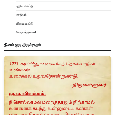
புதிய செய்தி
மாநிலம்
விளையாட்டு
ஹெல்த் நலமா!
தினம் ஒரு திருக்குறள்
1271. கரப்பினுங் கையிகந் தொல்லாநின்
உண்கண்
உரைக்கல் உறுவதொன் றுண்டு.
- திருவள்ளுவர்
மு.வ. விளக்கம்:
நீ சொல்லாமல் மறைத்தாலும் நிற்காமல்
உன்னைக் கடந்து உன்னுடைய கண்கள்
எனக்குச் சொல்லக் கூடிய செய்தி ஒன்று