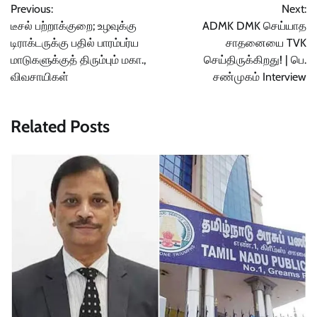
Previous:
Next:
navigation
டீசல் பற்றாக்குறை; உழவுக்கு
ADMK DMK செய்யாத
டிராக்டருக்கு பதில் பாரம்பர்ய
சாதனையை TVK
மாடுகளுக்குத் திரும்பும் மகா.,
செய்திருக்கிறது! | பெ.
விவசாயிகள்
சண்முகம் Interview
Related Posts