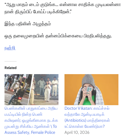
“ஆறு மாதம் டைம் குடுங்க… என்னால சாதிக்க முடியலன்னா
நான் திரும்பிப் போய்ப் படிக்கிறேன்.”
இந்த பதிலின் அழுத்தம்
ஒரு தலைமுறையின் தன்னம்பிக்கையை பிரதிபலித்தது.
நன்றி
Related
பெண்களின் பாதுகாப்பை அறிய
Doctor Vikatan: காய்ச்சல்
மஃப்டியில் நின்ற பெண்
வந்தாலே ஆன்டிபயாடிக்
கமிஷனர்; ஒழுங்கீனமாக நடக்க
(Antibiotics) மாத்திரைகள்
முயன்று சிக்கிய ஆண்கள் \ To
உட்கொள்ள வேண்டுமா?
Assess Safety, Female Police
April 10, 2026