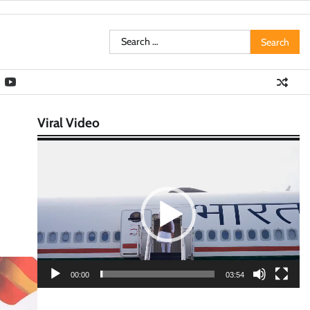
Search
for:
Viral Video
Video
Player
00:00
03:54