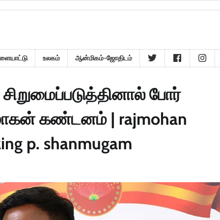
ளையாட்டு
உலகம்
ஆன்மிகம்-ஜோதிடம்
 சிறுமைப்படுத்தினால் போர்
ோகன் கண்டனம் | rajmohan
izing p. shanmugam