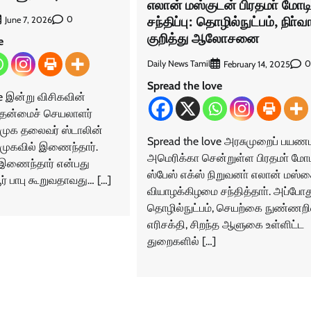
எலான் மஸ்குடன் பிரதமா் மோட
சந்திப்பு: தொழில்நுட்பம், நிா்வ
0
June 7, 2026
குறித்து ஆலோசனை
e
Daily News Tamil
0
February 14, 2025
Spread the love
e இன்று விசிகவின்
முதன்மைச் செயலாளர்
திமுக தலைவர் ஸ்டாலின்
Spread the love அரசுமுறைப் பய
முகவில் இணைந்தார்.
அமெரிக்கா சென்றுள்ள பிரதமா் மோட
 இணைந்தார் என்பது
ஸ்பேஸ் எக்ஸ் நிறுவனா் எலான் மஸ்
ர் பாபு கூறுவதாவது… […]
வியாழக்கிழமை சந்தித்தாா். அப்போத
தொழில்நுட்பம், செயற்கை நுண்ணறிவ
எரிசக்தி, சிறந்த ஆளுகை உள்ளிட்ட
துறைகளில் […]