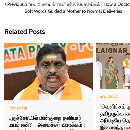
Previous:
பிரசவ அறையில் நான் சந்தித்த தெய்வம் | How a Doctor
navigation
Soft Words Guided a Mother to Normal Deliveries
Related Posts
புதிய செய்தி
'வெளிச்சம் டி
புதிய செய்தி
தமிழருக்காக
புதுச்சேரியில் மின்துறை தனியார்
அப்படியே தொ
மயம் ஏன்? – அமைச்சர் விளக்கம் |
இணைந்த பனை