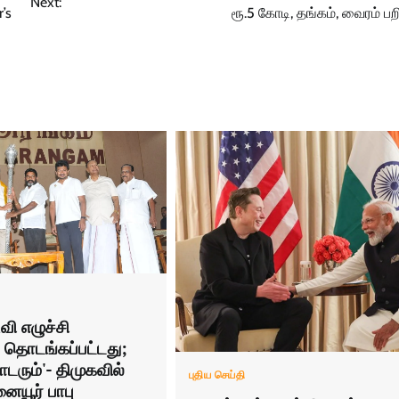
Next:
’s
ரூ.5 கோடி, தங்கம், வைரம் பற
வி எழுச்சி
 தொடங்கப்பட்டது;
டரும்'- திமுகவில்
புதிய செய்தி
யூர் பாபு