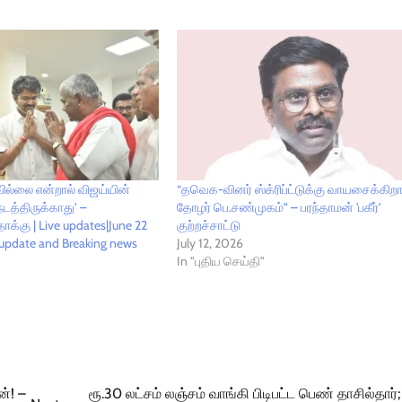
ில்லை என்றால் விஜய்யின்
“தவெக-வினர் ஸ்க்ரிப்ட்டுக்கு வாயசைக்கிறா
டத்திருக்காது’ –
தோழர் பெ.சண்முகம்” – பரந்தாமன் 'பகீர்'
ாக்கு | Live updates|June 22
குற்றச்சாட்டு
update and Breaking news
July 12, 2026
In "புதிய செய்தி"
்! –
ரூ.30 லட்சம் லஞ்சம் வாங்கி பிடிபட்ட பெண் தாசில்தார்; வ