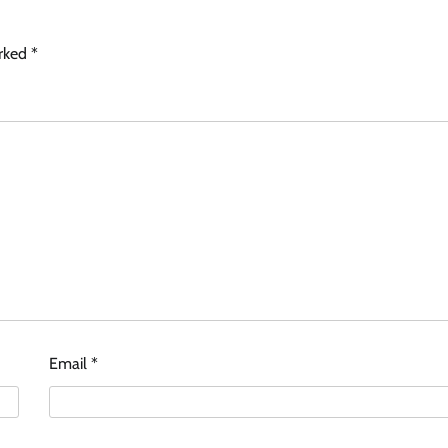
arked
*
Email
*