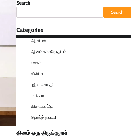
Search
Search
Categories
அரசியல்
ஆன்மிகம்-ஜோதிடம்
உலகம்
சினிமா
புதிய செய்தி
மாநிலம்
விளையாட்டு
ஹெல்த் நலமா!
தினம் ஒரு திருக்குறள்