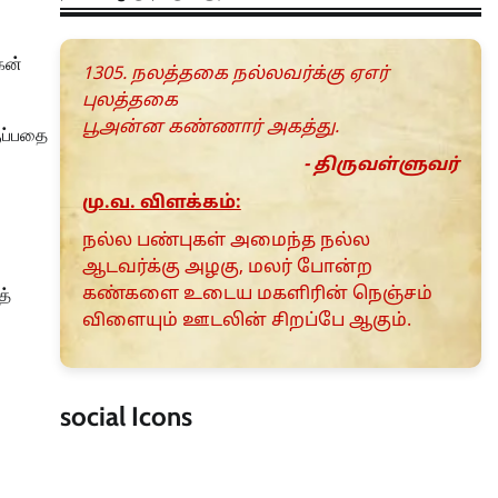
கன்
1305. நலத்தகை நல்லவர்க்கு ஏஎர்
புலத்தகை
பூஅன்ன கண்ணார் அகத்து.
ுப்பதை
- திருவள்ளுவர்
மு.வ. விளக்கம்:
நல்ல பண்புகள் அமைந்த நல்ல
ஆடவர்க்கு அழகு, மலர் போன்ற
கண்களை உடைய மகளிரின் நெஞ்சம்
த்
விளையும் ஊடலின் சிறப்பே ஆகும்.
social Icons