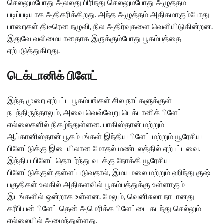
செல்லும்போது அல்லது பிரிந்து செல்லும்போது அழுத்தம்
படிப்படியாக அதிகரிக்கிறது. அந்த அழுத்தம் அதிகமாகும்போது
பாறைகள் திடீரென நழுவி, நில அதிர்வுகளை வெளியிடுகின்றன.
இதுவே வலிமையானதாக இருக்கும்போது பூகம்பத்தை
ஏற்படுத்துகிறது.
டெக்டானிக் பிளேட்
இந்த முறை ஏற்பட்ட பூகம்பங்கள் சில நாட்களுக்குள்
நடந்திருந்தாலும், அவை வெவ்வேறு டெக்டானிக் பிளேட்
எல்லைகளில் நிகழ்ந்துள்ளன. பாகிஸ்தான் மற்றும்
ஆப்கானிஸ்தான் பூகம்பங்கள் இந்திய பிளேட் மற்றும் யூரேசிய
பிளேட்டுக்கு இடையிலான மோதல் மண்டலத்தில் ஏற்பட்டவை.
இந்திய பிளேட் தொடர்ந்து வடக்கு நோக்கி யூரேசிய
பிளேட்டுக்குள் தள்ளப்படுவதால், இமயமலை மற்றும் ஹிந்து குஷ்
பகுதிகள் உலகில் அதிகளவில் பூகம்பத்துக்கு உள்ளாகும்
இடங்களில் ஒன்றாக உள்ளன. மேலும், வெனிசுலா நாடானது
கரீபியன் பிளேட் தென் அமெரிக்க பிளேட்டை கடந்து செல்லும்
எல்லையில் அமைந்துள்ளது.