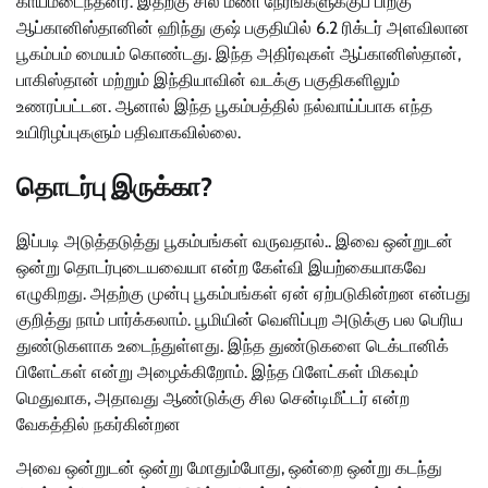
காயமடைந்தனர். இதற்கு சில மணி நேரங்களுக்குப் பிறகு
ஆப்கானிஸ்தானின் ஹிந்து குஷ் பகுதியில் 6.2 ரிக்டர் அளவிலான
பூகம்பம் மையம் கொண்டது. இந்த அதிர்வுகள் ஆப்கானிஸ்தான்,
பாகிஸ்தான் மற்றும் இந்தியாவின் வடக்கு பகுதிகளிலும்
உணரப்பட்டன. ஆனால் இந்த பூகம்பத்தில் நல்வாய்ப்பாக எந்த
உயிரிழப்புகளும் பதிவாகவில்லை.
தொடர்பு இருக்கா?
இப்படி அடுத்தடுத்து பூகம்பங்கள் வருவதால்.. இவை ஒன்றுடன்
ஒன்று தொடர்புடையவையா என்ற கேள்வி இயற்கையாகவே
எழுகிறது. அதற்கு முன்பு பூகம்பங்கள் ஏன் ஏற்படுகின்றன என்பது
குறித்து நாம் பார்க்கலாம். பூமியின் வெளிப்புற அடுக்கு பல பெரிய
துண்டுகளாக உடைந்துள்ளது. இந்த துண்டுகளை டெக்டானிக்
பிளேட்கள் என்று அழைக்கிறோம். இந்த பிளேட்கள் மிகவும்
மெதுவாக, அதாவது ஆண்டுக்கு சில சென்டிமீட்டர் என்ற
வேகத்தில் நகர்கின்றன
அவை ஒன்றுடன் ஒன்று மோதும்போது, ஒன்றை ஒன்று கடந்து