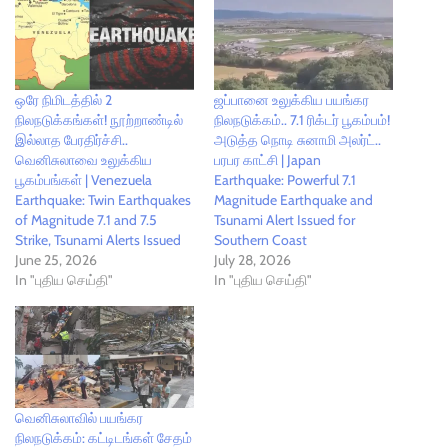
ஒரே நிமிடத்தில் 2
ஜப்பானை உலுக்கிய பயங்கர
நிலநடுக்கங்கள்! நூற்றாண்டில்
நிலநடுக்கம்.. 7.1 ரிக்டர் பூகம்பம்!
இல்லாத பேரதிர்ச்சி..
அடுத்த நொடி சுனாமி அலர்ட்..
வெனிசுலாவை உலுக்கிய
பரபர காட்சி | Japan
பூகம்பங்கள் | Venezuela
Earthquake: Powerful 7.1
Earthquake: Twin Earthquakes
Magnitude Earthquake and
of Magnitude 7.1 and 7.5
Tsunami Alert Issued for
Strike, Tsunami Alerts Issued
Southern Coast
June 25, 2026
July 28, 2026
In "புதிய செய்தி"
In "புதிய செய்தி"
வெனிசுலாவில் பயங்கர
நிலநடுக்கம்: கட்டிடங்கள் சேதம்