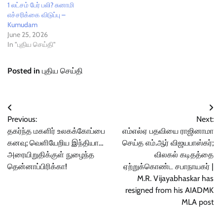
1 லட்சம் பேர் பலி? சுனாமி
எச்சரிக்கை விடுப்பு –
Kumudam
June 25, 2026
In "புதிய செய்தி"
Posted in
புதிய செய்தி
Post
Previous:
Next:
navigation
தகர்ந்த மகளிர் உலகக்கோப்பை
எம்எல்ஏ பதவியை ராஜினாமா
கனவு; வெளியேறிய இந்தியா…
செய்த எம்.ஆர் விஜயபாஸ்கர்;
அரையிறுதிக்குள் நுழைந்த
விலகல் கடிதத்தை
தென்னாப்பிரிக்கா!
ஏற்றுக்கொண்ட சபாநாயகர் |
M.R. Vijayabhaskar has
resigned from his AIADMK
MLA post