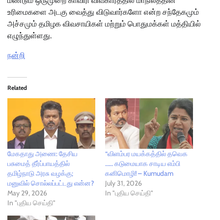
மீண்டும் ஒருமுறை காவிரி விவகாரத்தில் மாநிலத்தின்
உரிமைகளை அடகு வைத்து விடுவார்களோ என்ற சந்தேகமும்
அச்சமும் தமிழக விவசாயிகள் மற்றும் பொதுமக்கள் மத்தியில்
எழுந்துள்ளது.
நன்றி
Related
மேகதாது அணை: தேசிய
“விளம்பர மயக்கத்தில் தவெக
பசுமைத் தீர்ப்பாயத்தில்
…… கடுமையாக சாடிய எம்பி
தமிழ்நாடு அரசு வழக்கு;
கனிமொழி! – Kumudam
மனுவில் சொல்லப்பட்டது என்ன?
July 31, 2026
May 29, 2026
In "புதிய செய்தி"
In "புதிய செய்தி"