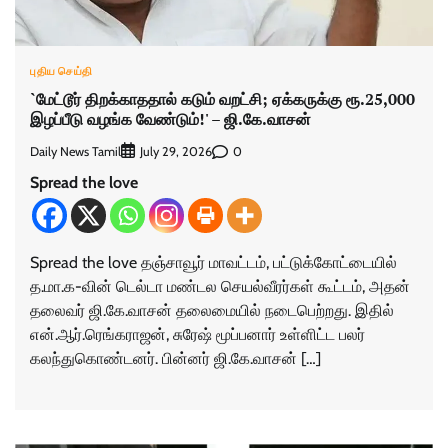
புதிய செய்தி
`மேட்டூர் திறக்காததால் கடும் வறட்சி; ஏக்கருக்கு ரூ.25,000
இழப்பீடு வழங்க வேண்டும்!' – ஜி.கே.வாசன்
Daily News Tamil
0
July 29, 2026
Spread the love
Spread the love தஞ்சாவூர் மாவட்டம், பட்டுக்கோட்டையில்
த.மா.க-வின் டெல்டா மண்டல செயல்வீரர்கள் கூட்டம், அதன்
தலைவர் ஜி.கே.வாசன் தலைமையில் நடைபெற்றது. இதில்
என்.ஆர்.ரெங்கராஜன், சுரேஷ் மூப்பனார் உள்ளிட்ட பலர்
கலந்துகொண்டனர். பின்னர் ஜி.கே.வாசன் […]