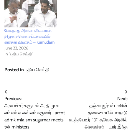
மேகதாது அணை விவகாரம்:
திமுக தவெக சட்டசபையில்
காரசார விவாதம் – Kumudam
June 22, 2026
In "புதிய செய்தி"
Posted in
புதிய செய்தி
Post
Previous:
Next:
navigation
அமைச்சர்களுடன் அ.தி.மு.க
தஞ்சாவூர்: ஸ்டாலின்
எம்.எல்.ஏ எஸ்.எம்.சுகுமார் | arcot
தலைமையில் மாநாடு
admk mla sm sugumar meets
நடத்தியவர் `டு’ தவெக அரசில்
tvk ministers
அமைச்சர் – யார் இந்த