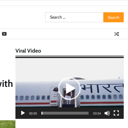
Search
for:
Viral Video
Video
Player
with
00:00
03:54