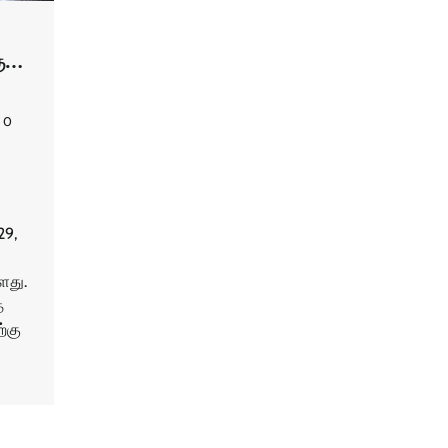
கு…
0
29,
ளது.
த
்கு