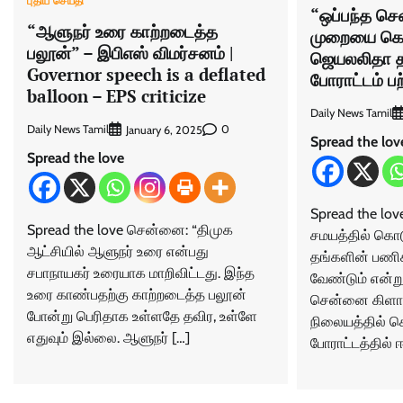
புதிய செய்தி
“ஒப்பந்த செ
“ஆளுநர் உரை காற்றடைத்த
முறையை கொ
பலூன்” – இபிஎஸ் விமர்சனம் |
ஜெயலலிதா த
Governor speech is a deflated
போராட்டம் பற்
balloon – EPS criticize
Daily News Tamil
Daily News Tamil
0
January 6, 2025
Spread the lov
Spread the love
Spread the lov
Spread the love சென்னை: “திமுக
சமயத்தில் கொடு
ஆட்சியில் ஆளுநர் உரை என்பது
தங்களின் பணிக
சபாநாயகர் உரையாக மாறிவிட்டது. இந்த
வேண்டும் என்று 
உரை காண்பதற்கு காற்றடைத்த பலூன்
சென்னை கிளாம்
போன்று பெரிதாக உள்ளதே தவிர, உள்ளே
நிலையத்தில் செ
எதுவும் இல்லை. ஆளுநர் […]
போராட்டத்தில் ஈ