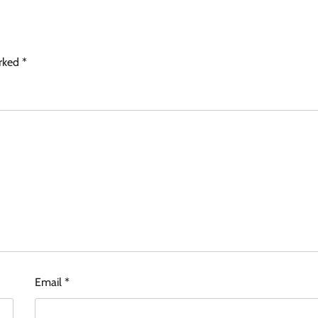
arked
*
Email
*