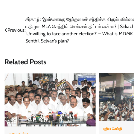
Post
சீர்காழி: ‘இன்னொரு தேர்தலைச் சந்திக்க விரும்பவில்ல
மதிமுக MLA செந்தில் செல்வன் திட்டம் என்ன? | Sirkazh
navigation
Previous:
‘Unwilling to face another election?’ – What is MDM
Senthil Selvan’s plan?
Related Posts
புதிய செய்தி