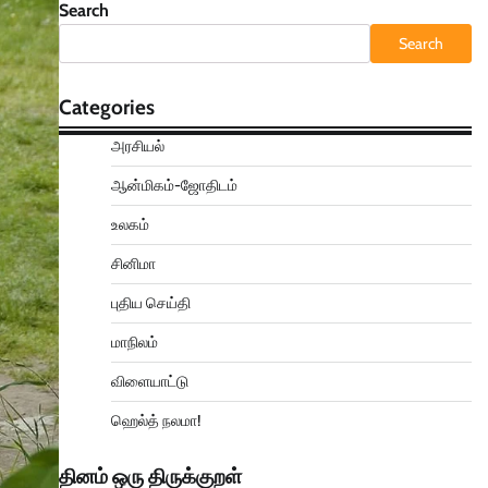
Search
Search
Categories
அரசியல்
ஆன்மிகம்-ஜோதிடம்
உலகம்
சினிமா
புதிய செய்தி
மாநிலம்
விளையாட்டு
ஹெல்த் நலமா!
தினம் ஒரு திருக்குறள்