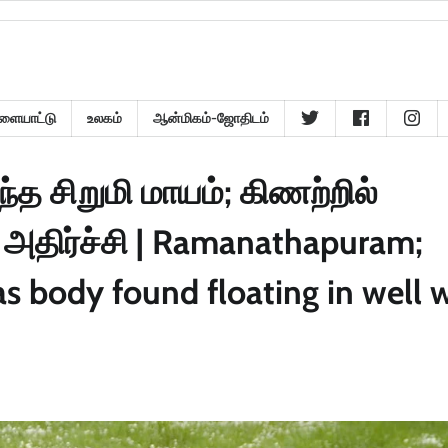
ளையாட்டு
உலகம்
ஆன்மிகம்-ஜோதிடம்
்த சிறுமி மாயம்; கிணற்றில்
 அதிர்ச்சி | Ramanathapuram;
as body found floating in well 