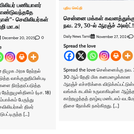
விலியர் பணியாளர்
புதிய செய்தி
ண்டுவந்ததே
சென்னை மக்கள் கவனத்துக்
ான்”- செவிலியர்கள்
நவ. 29, 30-ல் ஆரஞ்ச் அலர்ட்!
றி மா.சு|
Daily News Tamil
November 27, 2024
0
December 20, 2025
Spread the love
e
Spread the love சென்னைக்கு நவ. 
e திமுக அரசு தேர்தல்
30 ஆம் தேதி மிக கனமழைக்கான
த்த வாக்குறுதியின்படி
ஆரஞ்ச் எச்சரிக்கை விடுக்கப்பட்டுள்
ளை நிரந்தரப்படுத்த
வங்கக் கடலில் உருவாகியுள்ள ஆழ்ந்
நேற்றுமுன்தினம் (டிச. 18)
காற்றழுத்தத் தாழ்வு மண்டலம் வடமேற
பாக்கம் பேருந்து
திசை நோக்கி நகர்கிறது. […]
விலியர்கள் திடீர்
டுபட்டிருந்த […]