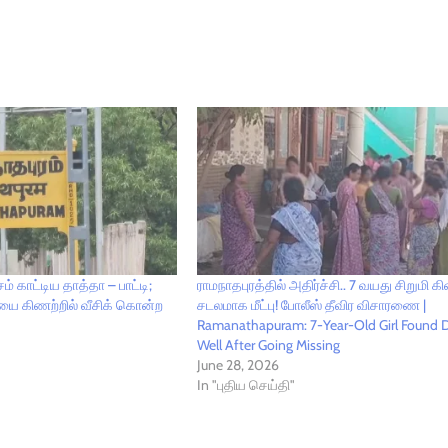
ம் காட்டிய தாத்தா – பாட்டி;
ராமநாதபுரத்தில் அதிர்ச்சி.. 7 வயது சிறுமி க
ியை கிணற்றில் வீசிக் கொன்ற
சடலமாக மீட்பு! போலீஸ் தீவிர விசாரணை |
Ramanathapuram: 7-Year-Old Girl Found 
Well After Going Missing
June 28, 2026
In "புதிய செய்தி"