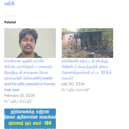
நன்றி
Related
சென்னை: ஹனிட்ராப்பில்
நள்ளிரவில் ஏற்பட்ட தீ விபத்து;
சிக்கிய தாசில்தார் – மனைவி,
சிலிண்டர் வெடித்ததில் தீயை
தோழியுடன் கைதான பிரபல
அணைத்தவர்கள் உட்பட 10 பேர்
ரௌடியின் பின்னணி! | rowdy
காயம்!
and his wife arrested in honey
July 30, 2026
trap case
In "புதிய செய்தி"
February 25, 2026
In "புதிய செய்தி"