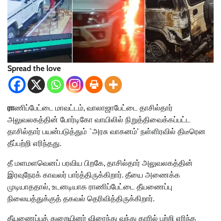
Spread the love
ரா
ணிப்பேட்டை மாவட்டம், வாலாஜாபேட்டை தாசில்தார்
அலுவலகத்தின் போர்டிகோ வாயிலில் நிறுத்திவைக்கப்பட்ட
தாசில்தார் பயன்படுத்தும் `அரசு வாகனம்’ நள்ளிரவில் திடீரென
தீப்பற்றி எரிந்தது.
தீ மளமளவெனப் பரவிய பிறகே, தாசில்தார் அலுவலகத்தின்
இரவுநேரக் காவலர் பார்த்திருக்கிறார். தீயை அணைக்க
முடியாததால், உடனடியாக ராணிப்பேட்டை தீயணைப்பு
நிலையத்துக்குத் தகவல் தெரிவித்திருக்கிறார்.
தீயணைப்புத் துறையினர் விரைந்து வந்து காரில் பற்றி எரிந்த