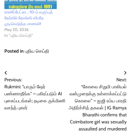
ராணிப்பேட்டை: 10-ம் வகுப்புத்
தேர்வில் தோல்வி; விபரீத
முடிவெடுத்த மாணவி!
May 20, 2026
In "புதிய செய்தி"
Posted in
புதிய செய்தி
Post
Previous:
Next:
navigation
Rukmini: "யாரும் ஷேர்
“கோவை சிறுமி பாலியல்
பண்ணாதீங்க" – பகிரப்படும் AI
வன்முறைக்கு உள்ளாக்கப்பட்டு
புகைப்படங்கள்; நடிகை ருக்மிணி
கொலை” – ஐ.ஜி ரம்ய பாரதி
வசந்த் புகார்
அதிர்ச்சித் தகவல் | IG Ramya
Bharathi confirms that
Coimbatore girl was sexually
assaulted and murdered