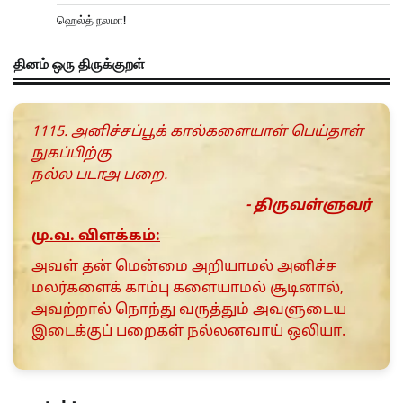
ஹெல்த் நலமா!
தினம் ஒரு திருக்குறள்
1115. அனிச்சப்பூக் கால்களையாள் பெய்தாள்
நுகப்பிற்கு
நல்ல படாஅ பறை.
- திருவள்ளுவர்
மு.வ. விளக்கம்:
அவள் தன் மென்மை அறியாமல் அனிச்ச
மலர்களைக் காம்பு களையாமல் சூடினால்,
அவற்றால் நொந்து வருத்தும் அவளுடைய
இடைக்குப் பறைகள் நல்லனவாய் ஒலியா.