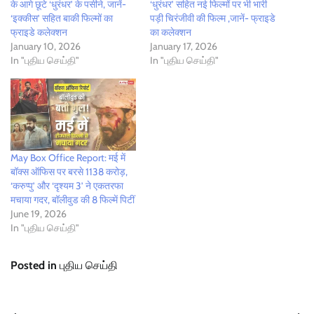
के आगे छूटे ‘धुरंधर’ के पसीने, जानें-
‘धुरंधर’ सहित नई फिल्मों पर भी भारी
‘इक्कीस’ सहित बाकी फिल्मों का
पड़ी चिरंजीवी की फिल्म ,जानें- फ्राइडे
फ्राइडे कलेक्शन
का कलेक्शन
January 10, 2026
January 17, 2026
In "புதிய செய்தி"
In "புதிய செய்தி"
May Box Office Report: मई में
बॉक्स ऑफिस पर बरसे 1138 करोड़,
‘करुप्पु’ और ‘दृश्यम 3’ ने एकतरफा
मचाया गदर, बॉलीवुड की 8 फिल्में पिटीं
June 19, 2026
In "புதிய செய்தி"
Posted in
புதிய செய்தி