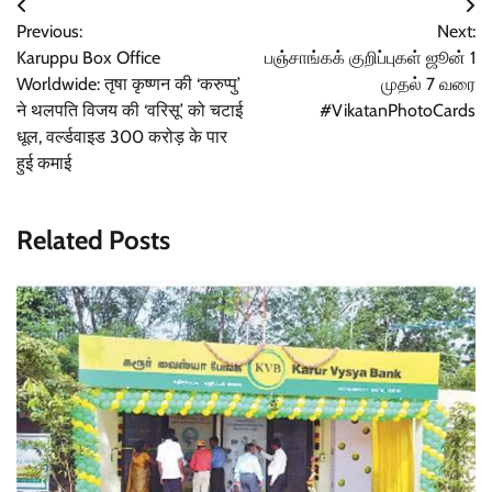
Post
Previous:
Next:
navigation
Karuppu Box Office
பஞ்சாங்கக் குறிப்புகள் ஜூன் 1
Worldwide: तृषा कृष्णन की ‘करुप्पु’
முதல் 7 வரை
ने थलपति विजय की ‘वरिसू’ को चटाई
#VikatanPhotoCards
धूल, वर्ल्डवाइड 300 करोड़ के पार
हुई कमाई
Related Posts