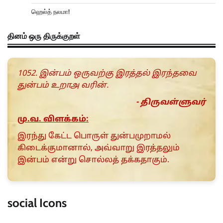
ஹெல்த் நலமா!
தினம் ஒரு திருக்குறள்
1052. இன்பம் ஒருவற்கு இரத்தல் இரந்தவை
துன்பம் உறாஅ வரின்.
- திருவள்ளுவர்
மு.வ. விளக்கம்:
இரந்து கேட்ட பொருள் துன்பமுறாமல்
கிடைக்குமானால், அவ்வாறு இரத்தலும்
இன்பம் என்று சொல்லத் தக்கதாகும்.
social Icons