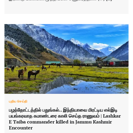
புதிய செய்தி
பழத்தோட்டத்தில் பதுங்கல்.. இந்தியாவை மிரட்டிய எல்இடி
பயங்கரவாத கமாண்டரை காலி செய்த ராணுவம் | Lashkar
E Taiba commander killed in Jammu Kashmir
Encounter