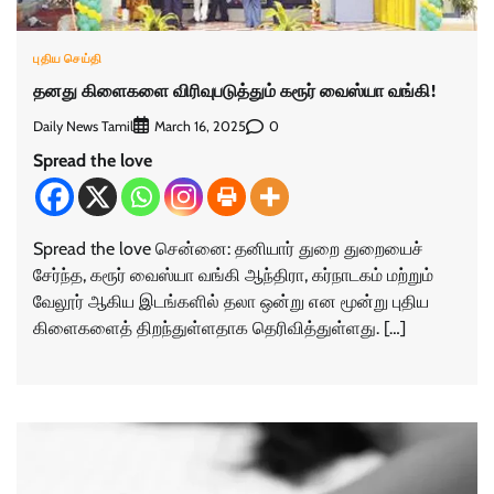
புதிய செய்தி
தனது கிளைகளை விரிவுபடுத்தும் கரூர் வைஸ்யா வங்கி!
Daily News Tamil
0
March 16, 2025
Spread the love
Spread the love சென்னை: தனியார் துறை துறையைச்
சேர்ந்த, கரூர் வைஸ்யா வங்கி ஆந்திரா, கர்நாடகம் மற்றும்
வேலூர் ஆகிய இடங்களில் தலா ஒன்று என மூன்று புதிய
கிளைகளைத் திறந்துள்ளதாக தெரிவித்துள்ளது. […]