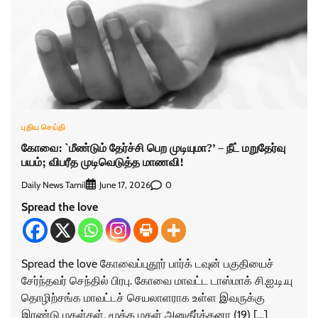
புதிய செய்தி
கோவை: `மீண்டும் தேர்ச்சி பெற முடியுமா?’ – நீட் மறுதேர்வு
பயம்; விபரீத முடிவெடுத்த மாணவி!
Daily News Tamil
0
June 17, 2026
Spread the love
Spread the love கோவைப்புதூர் பார்க் டவுன் பகுதியைச்
சேர்ந்தவர் செந்தில் பிரபு. கோவை மாவட்ட டாஸ்மாக் சி.ஐ.டி.யு
தொழிற்சங்க மாவட்டச் செயலாளராக உள்ள இவருக்கு
இரண்டு மகள்கள். மூத்த மகள் அனுகீர்த்தனா (19) […]