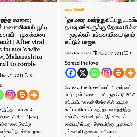
புதிய செய்தி
`தாமரை மலர்ந்துவிட்டது… உங்
இறந்த காளை;
தயவு எங்களுக்கு தேவையில்ல
ல் மனைவியைப் பூட்டி
– முதல்வர் ரங்கசாமியை ஓரம்
வசாயி – முதல்வரை
கட்டும் பாஜக
பவம்! | After viral
 farmer’s wife
Daily News Tamil
0
March 17, 2026
ow, Maharashtra
Spread the love
bull to couple
0
June 11, 2026
e
Spread the love `லாட்டரி சார்லஸ்
மார்ட்டின் வேண்டாம்’ புதுச்சேரி 2021
சட்டப்பேரவைத் தேர்தலில் பா.ஜ.க
கூட்டணியுடன் தேர்தலை சந்தித்த
ve இந்தியாவிலேயே
என்.ஆர்.காங்கிரஸ், ஆட்சியைக்
ல்தான் அதிக அளவு
கைப்பற்றியது. தொடர்ந்து முதல்வர்
ற்கொலை செய்து
ரங்கசாமி தலைமையிலான
வங்கள் நடக்கின்றன.