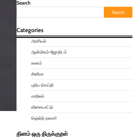
Search
Search
Categories
அரசியல்
ஆன்மிகம்-ஜோதிடம்
உலகம்
சினிமா
புதிய செய்தி
மாநிலம்
விளையாட்டு
ஹெல்த் நலமா!
தினம் ஒரு திருக்குறள்