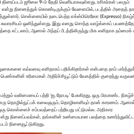
body) திரைப்படம் ஜூலை 9-ம் தேதி வெளியாகவுள்ளது. ரசிகர்கள் பலரும்
என்று நினைத்துக் கொண்டிருக்கும் வேளையில், படத்தில் அதைத் தாண
்துள்ளார். சென்னையில் நடைபெற்ற எக்ஸ்பிரெஸோ (Expresso) நிகழ்ச
ு சுவாரசியம் ஒளிந்துள்ளது. இது எனது சொந்த வாழ்க்கைப் பயணத்தோ
்தை எட்டலாம், ஆனால் அந்தப் பீடத்திலிருந்து மிக எளிதாக நம்மைக் 
ுகைகளை எவ்வளவு எளிதாகப் பறிக்கிறார்கள் என்பதை நாம் பார்த்துக
ெண்களின் உரிமைகள் அதிர்ச்சியூட்டும் வேகத்தில் குறைந்து வருவ
ம் வலிமையைப் பற்றி ‘ஐ, நோபடி’ பேசுகிறது. ஒரு பிரமாண்ட நிகழ்ச்
்வொரு தொழில்நுட்பக் கலைஞரும், தொழிலாளியும் தான் காரணம். ஆனால்
 ஒரு கொள்ளைச் சம்பவத்தைப் பற்றியது மட்டுமல்ல. அதிகார
ன்று நினைப்பவர்கள், தங்களின் உண்மையான பலத்தை உணர்ந்துவிட்டா
டம் நினைவூட்டுகிறது.