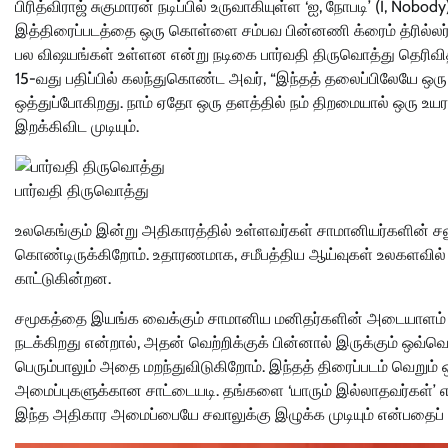
பிரித்விராஜ் சுகுமாரன் நடிப்பில் உருவாகியுள்ள ‘ஐ, நோபடி’ (I, No
இத்திரைப்படத்தை ஒரு கொள்ளை சம்பவ பின்னணி க்ரைம் த்ரில்லர் 
பல விஷயங்கள் உள்ளன என்று நடிகை பார்வதி திருவொத்து தெரிவித
15-வது பதிப்பில் கலந்துகொண்ட அவர், “இந்தத் தலைப்பிலேயே ஒர
ஒத்துப்போகிறது. நாம் ஏதோ ஒரு தளத்தில் நம் திறமையால் ஒரு உயரத
இறக்கிவிட முடியும்.
பார்வதி திருவொத்து
உலகெங்கும் இன்று அதிகாரத்தில் உள்ளவர்கள் சாமானியர்களின் சல
கொண்டிருக்கிறோம். உதாரணமாக, சமீபத்திய ஆய்வுகள் உலகளவில் ப
காட்டுகின்றன.
சமூகத்தை இயங்க வைக்கும் சாமானிய மனிதர்களின் அடையாளம் மற்று
நடக்கிறது என்றால், அதன் வெற்றிக்குக் பின்னால் இருக்கும் ஒவ
பெரும்பாலும் அதை மறந்துவிடுகிறோம். இந்தத் திரைப்படம் வெறும்
அமைப்புகளுக்கான சாட்டையடி. தங்களை ‘யாரும் இல்லாதவர்கள்’ எ
இந்த அதிகார அமைப்பையே சவாலுக்கு இழுக்க முடியும் என்பதைப் ப