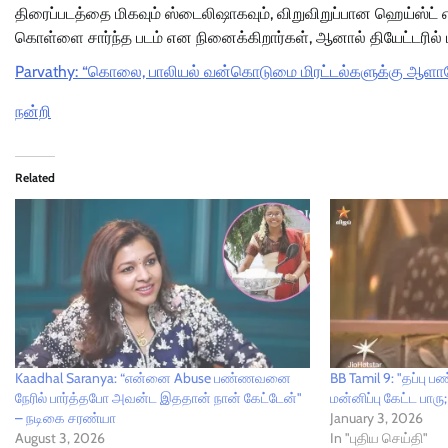
திரைப்படத்தை மிகவும் ஸ்டைலிஷாகவும், விறுவிறுப்பான ஹெய்ஸ்
கொள்ளை சார்ந்த படம் என நினைக்கிறார்கள், ஆனால் தியேட்டரில் பார
Parvathy: “கொலை, பாலியல் வன்கொடுமை மிரட்டல்களுக்கு ஆளான
நன்றி
Related
Kaadhal Saranya: “என்னை Abuse பண்ணவனை
BB Tamil 9: "தப்பு ப
நேரில் பார்த்தபோ அவன்ட இததான் நான் கேட்டேன்"
மன்னிப்பு கேட்ட பாரு;
– நடிகை சரண்யா
January 3, 2026
August 3, 2026
In "புதிய செய்தி"