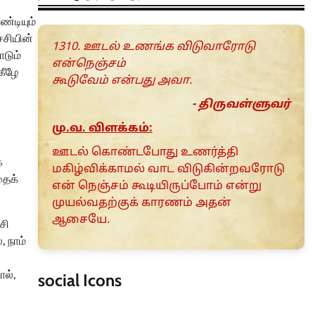
்டியும்
்சியின்
1310. ஊடல் உணங்க விடுவாரோடு
டும்
என்நெஞ்சம்
கீழே
கூடுவேம் என்பது அவா.
- திருவள்ளுவர்
மு.வ. விளக்கம்:
ஊடல் கொண்ட‌போது உணர்த்தி
்
மகிழ்விக்காமல் வாட விடுகின்றவரோடு
தைக்
என் நெஞ்சம் கூடியிருப்போம் என்று
முயல்வதற்குக் காரணம் அதன்
ஆசையே.
சி
, நாம்
ல்,
social Icons