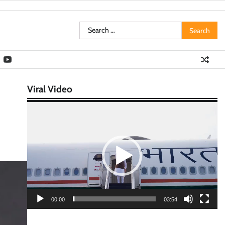
Search
for:
Viral Video
Video
Player
00:00
03:54