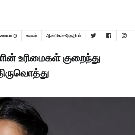
ளையாட்டு
உலகம்
ஆன்மிகம்-ஜோதிடம்
ின் உரிமைகள் குறைந்து
 திருவொத்து