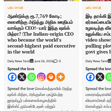
புதிய செய்தி
புதிய செய்தி
ஆண்டுக்கு ரூ.7,769 கோடி;
இடி தாக்கி 
எலானிற்கு அடுத்து அதிக ஊதியம்
ஏர்கலப்பையி
வாங்கும் CEO!- யார் இந்த ஷங்க்
உழவடித்த வி
மித்ரா? |The Indian-origin CEO
உலுக்கிய சம்
who became the world’s
video shows
second-highest paid executive
pulling pl
in the world
govt gives 
Daily News Tamil
0
Daily News Tamil
June 26, 2026
Spread the love
Spread the lov
Spread the love கொல்கத்தாவில் பிறந்த
Spread the lo
ஷங்க் மித்ரா, அங்குள்ள புகழ்பெற்ற
மகாராஷ்டிராவி
ஜாதவ்பூர் பல்கலைக்கழகத்தில்
விவசாயிகள் த
இன்ஸ்ட்ருமென்டேஷன் மற்றும்
கொள்ளும் சம்ப