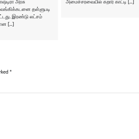
அமைச்சரவையில் கறார் காட்டி […]
ாஷ்டிரா அரசு
 வங்கிக்கடனை தள்ளுபடி
ட்டது. இரண்டு லட்சம்
ான […]
arked
*