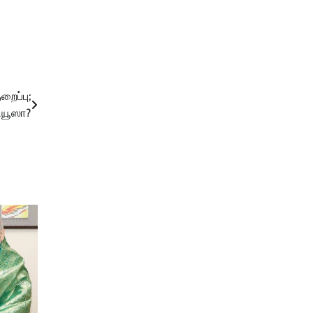
ைப்பு;
நியூஸா?