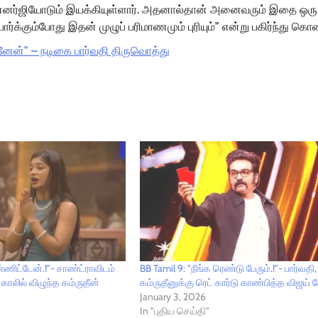
ட் எனர்ஜியோடும் இயக்கியுள்ளார். அதனால்தான் அனைவரும் இதை ஒரு
்க்கும்போது இதன் முழுப் பரிமாணமும் புரியும்” என்று பகிர்ந்து கொண
ேன்” – நடிகை பார்வதி திருவொத்து
ண்ணிட்டேன்.!"- சாண்ட்ராவிடம்
BB Tamil 9: "நீங்க ரெண்டு பேரும்.!"- பார்வதி,
 காலில் விழுந்த கம்ருதீன்
கம்ருதீனுக்கு ரெட் கார்டு காண்பித்த விஜய் 
January 3, 2026
In "புதிய செய்தி"