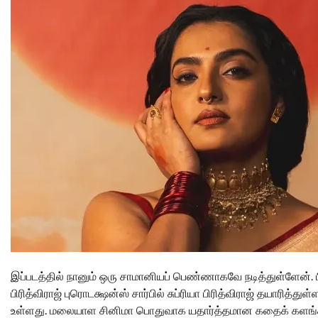
இப்படத்தில் நானும் ஒரு சாமானியப் பெண்ணாகவே நடித்துள்ளேன். பிர
பிரித்விராஜ் புரொடக்ஷன்ஸ் சார்பில் சுப்ரியா பிரித்விராஜ் தயாரித
உள்ளது. மலையாள சினிமா பொதுவாக யதார்த்தமான கதைக் களங்களுக்