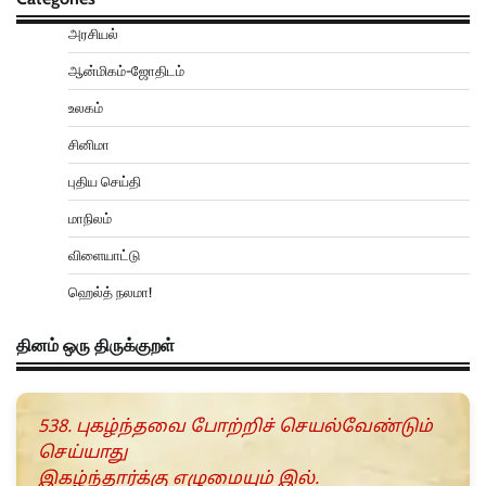
அரசியல்
ஆன்மிகம்-ஜோதிடம்
உலகம்
சினிமா
புதிய செய்தி
மாநிலம்
விளையாட்டு
ஹெல்த் நலமா!
தினம் ஒரு திருக்குறள்
538. புகழ்ந்தவை போற்றிச் செயல்வேண்டும்
செய்யாது
இகழ்ந்தார்க்கு எழுமையும் இல்.