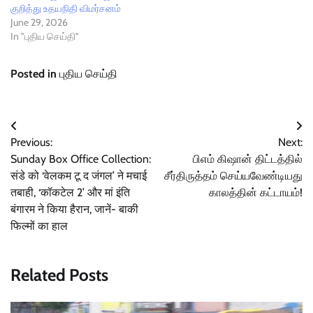
குறித்து உதயநிதி விமர்சனம்
June 29, 2026
In "புதிய செய்தி"
Posted in
புதிய செய்தி
Post
Previous:
Next:
navigation
Sunday Box Office Collection:
பிஎம் கிஷான் திட்டத்தில்
संडे को ‘वेलकम टू द जंगल’ ने मचाई
சீர்திருத்தம் செய்யவேண்டியது
तबाही, ‘कॉकटेल 2’ और मां इंति
காலத்தின் கட்டாயம்!
बंगारम ने किया हैरान, जानें- बाकी
फिल्मों का हाल
Related Posts