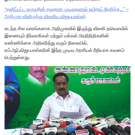
“தனிப்பட்ட ஒருவரின் தவறான முடிவுகளால் உயிராய் நேசித்த…” –
அதிமுக-விலிருந்து விலகிய விஜயபாஸ்கர்
கடந்த சில வாரங்களாக அதிமுகவில் இருந்து விலகி தவெகவில்
இணையும் நிர்வாகிகள் மற்றும் மக்கள் பிரதிநிதிகளின்
எண்ணிக்கை அதிகரித்து வரும் நிலையில்,
எம்.ஆர்.விஜயபாஸ்கரின் இந்த முடிவு அரசியல் ரீதியாக கவனம்
பெற்றுள்ளது.