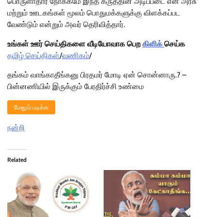
பொருளாதார நோக்கமே இந்த கருத்தின் அடிப்படை என அரசு
மற்றும் ஊடகங்கள் மூலம் பொதுமக்களுக்கு விளக்கப்பட
வேண்டும் என்றும் அவர் தெரிவித்தார்.
உங்கள் ஊர் செய்திகளை வீடியோவாக பெற
கிளிக்
செய்க
தமிழ் செய்திகள்
/
வணிகம்
/
தங்கம் வாங்காதீங்கனு பிரதமர் மோடி ஏன் சொன்னாரு.? –
பின்னணியில் இருக்கும் பேரதிர்ச்சி உண்மை
மேலும் படிக்க
நன்றி
Related