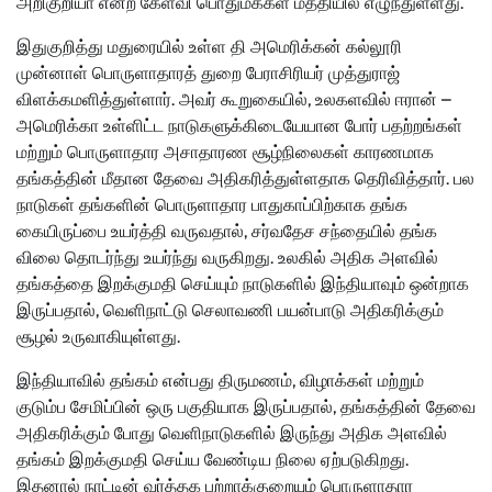
அறிகுறியா என்ற கேள்வி பொதுமக்கள் மத்தியில் எழுந்துள்ளது.
இதுகுறித்து மதுரையில் உள்ள தி அமெரிக்கன் கல்லூரி
முன்னாள் பொருளாதாரத் துறை பேராசிரியர் முத்துராஜ்
விளக்கமளித்துள்ளார். அவர் கூறுகையில், உலகளவில் ஈரான் –
அமெரிக்கா உள்ளிட்ட நாடுகளுக்கிடையேயான போர் பதற்றங்கள்
மற்றும் பொருளாதார அசாதாரண சூழ்நிலைகள் காரணமாக
தங்கத்தின் மீதான தேவை அதிகரித்துள்ளதாக தெரிவித்தார். பல
நாடுகள் தங்களின் பொருளாதார பாதுகாப்பிற்காக தங்க
கையிருப்பை உயர்த்தி வருவதால், சர்வதேச சந்தையில் தங்க
விலை தொடர்ந்து உயர்ந்து வருகிறது. உலகில் அதிக அளவில்
தங்கத்தை இறக்குமதி செய்யும் நாடுகளில் இந்தியாவும் ஒன்றாக
இருப்பதால், வெளிநாட்டு செலாவணி பயன்பாடு அதிகரிக்கும்
சூழல் உருவாகியுள்ளது.
இந்தியாவில் தங்கம் என்பது திருமணம், விழாக்கள் மற்றும்
குடும்ப சேமிப்பின் ஒரு பகுதியாக இருப்பதால், தங்கத்தின் தேவை
அதிகரிக்கும் போது வெளிநாடுகளில் இருந்து அதிக அளவில்
தங்கம் இறக்குமதி செய்ய வேண்டிய நிலை ஏற்படுகிறது.
இதனால் நாட்டின் வர்த்தக பற்றாக்குறையும் பொருளாதார