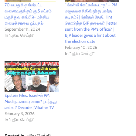
70 வயதுக்கு மேற்பட்ட
`கேள்வி கேட்கக்கூடாது’ – PM
அனைவருக்கும் ரூ.5 லட்சம்
அலுவலகத்திலிருந்து பறந்த
மருத்துவ காப்பீடு- மத்திய
கடிதம்? | தேர்தல் தேதி Hint
அமைச்சரவை ஒப்புதல்
கொடுத்த BJP தலைவர் | letter
September 11, 2024
sent from the PM’s office? |
In "புதிய செய்தி"
BJP leader gives a hint about
the election date
February 10, 2026
In "புதிய செய்தி"
Epstein Files: Israel-ல் PM
Modi நடனமாடினாரா? நடந்தது
என்ன? Decode | Vikatan TV
February 3, 2026
In "புதிய செய்தி"
Posted in
புதிய செய்தி