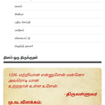
உலகம்
சினிமா
புதிய செய்தி
மாநிலம்
விளையாட்டு
ஹெல்த் நலமா!
தினம் ஒரு திருக்குறள்
1206. மற்றியான் என்னுளேன் மன்னோ
அவரொடி யான்
உற்றநாள் உள்ள உளேன்.
- திருவள்ளுவர்
மு.வ. விளக்கம்: