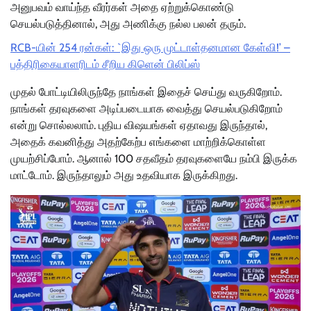
அனுபவம் வாய்ந்த வீரர்கள் அதை ஏற்றுக்கொண்டு
செயல்படுத்தினால், அது அணிக்கு நல்ல பலன் தரும்.
RCB-யின் 254 ரன்கள்: `இது ஒரு முட்டாள்தனமான கேள்வி!’ –
பத்திரிகையாளரிடம் சீறிய கிளென் பிலிப்ஸ்
முதல் போட்டியிலிருந்தே நாங்கள் இதைச் செய்து வருகிறோம்.
நாங்கள் தரவுகளை அடிப்படையாக வைத்து செயல்படுகிறோம்
என்று சொல்லலாம். புதிய விஷயங்கள் ஏதாவது இருந்தால்,
அதைக் கவனித்து அதற்கேற்ப எங்களை மாற்றிக்கொள்ள
முயற்சிப்போம். ஆனால் 100 சதவீதம் தரவுகளையே நம்பி இருக்க
மாட்டோம். இருந்தாலும் அது உதவியாக இருக்கிறது.