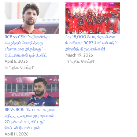
RCB vs CSK: "எதிரணிக்கு
`ரூ.18,000 கோடிக்கு விலை
அழுத்தம் கொடுத்தது
போகிறதா RCB? போட்டிபோடும்
உற்சாகமாக இருந்தது" –
இரண்டு நிறுவனங்கள்!
ஆட்டநாயகன் டிம் டேவிட்
March 19, 2026
April 6, 2026
In "புதிய செய்தி"
In "புதிய செய்தி"
RR Vs RCB: `கேப்டனாக நான்
எடுத்த தவறான முடிவுகளால்
20 ரன்கள் கூடிவிட்டது!' –
கேப்டன் ரியான் பராக்
April 11, 2026