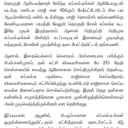
.
.
தொகுதி
ஆகியவற்றைச்
சேர்ந்த
எம்
எல்
ஏக்கள்
ஆகியோருடன்
10
வடக்கு
மண்டல
மாஜி
என
க்கும்
மேற்பட்டோரிடம்
சில
பல
.
ஆஃபர்களோடு
டீலிங்
நடக்கிறது
மாஜி
அமைச்சர்
தங்கமணிக்கு
வேண்டியவரான
பரமத்தி
வேலூர்
தொகுதி
சேகர்
எம்எல்ஏ கூட
.
இதே
மூடில்
இருந்தாராம்
ஆனால்
அதிருப்தி
அதிமுக
.
.
எம்
எல்
ஏக்கள்
மீண்டும்
எடப்பாடியுடன்
இணையும்
முடிவுக்கு
,
.
வந்ததால்
சேகரின்
முயற்சிக்கு
தடைபோட்டுவிட்டார்
தங்கமணி
,
ஆனால்
இதையெல்லாம்
கௌரவப்
பிரச்னையாக
பார்க்கும்
.
.
,
27
சி
வி
சண்முகம்
தன்
கட்சி
விசுவாசிகனை
மே
ம்
தேதி
,
சென்னையில்
வைத்து
ஆலோசனை
செய்திருக்கிறார்
அதன்படி
.
.
,
தன்
எம்
எல்
ஏ
பதவியை
ராஜினாமா
செய்வதோடு
விசுவாசிகளையும்
கட்சியிலிருந்து
கூண்டோடு
ராஜினாமா
செய்ய
.
வைக்க
நினைப்பதாக
சொல்லப்படுகிறது
இதன்
பிறகு
தன்னை
வன்னியர்
சமூகத்திற்கான
முகமாக
முன்னிறுத்திக்கொள்ளவும்
.
அவர்
முடிவெடுத்திருக்கிறார்
என
தெரிகிறது
,
.
.
.
இப்படியான
சூழலில்
பெரும்பாலான
எம்
எல்
ஏ
க்கள்
ஒருங்கிணைந்துவிட்டதால்
கட்சித்தாவல்
தடைச்சட்டம்
கீழ்