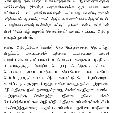
, ‘
தொடர்ந்து
நடைபெற்ற
பேச்சுவார்த்தையில்
இளைஞர்களுக்கு
.
.
வாய்ப்பளித்து
இரண்டு
தொகுதிகளுக்கு
ஒரு
மா
செ
என
.
கட்சியைப்
பலப்படுத்தப்போகிறேன்
அப்போது
வேண்டுமானால்
.
, ‘
.
பார்க்கலாம்
ஆனால்
மாவட்டத்தில்
அதிகாரம்
செலுத்தமாட்டேன்
‘
பொதுச்செயலாளர்
பேச்சுக்கு
கட்டுப்படுவேன்
என்று
கட்சியின்
142
‘
விதி
ன்
கீழ்
எழுதிக்
கொடுங்கள்
எனவும்
எடப்பாடி
அதிரடி
.
காட்டியிருக்கிறார்
,
,
தவிர
அதிருப்தியாளர்களின்
வெளியேற்றத்தைத்
தொடர்ந்து
விழுப்புரம்
மாவட்டத்தில்
புதிதாக
மா.செ.வான
பசுபதி
,
, ‘
உள்ளிட்டவர்கள்
தனியாக
நிர்வாகிகள்
கூட்டத்தைக்
கூட்டி
நீக்கப்
பட்டவர்களுக்கு
மீண்டும்
பொறுப்பு
கொடுத்தால்
கிளைச்
‘
செயலாளர்
வரை
ராஜினாமா
செய்வோம்
என
எதிர்ப்பு
.
,
தெரிவித்துவருகின்றனர்
ஆக
தாய்வீட்டுக்கே
திரும்பினாலும்
.
கட்சியில்
நமக்கு
முக்கியத்துவம்
கிடைக்காது
தவெக
திமுகவை
.
,
மீறி
அதிமுக
இனி
தலைதூக்குவது
கேள்விக்குறிதான்
எனவே
அதிமுகவுக்கு
செல்வதற்கு
பதிலாக
தவெக
பக்கம்
‘
.
.
.
போய்விடுவோம்
என
அதிருப்தி
அதிமு
க
எம்
எல்
ஏக்கள்
சிலர்
.
.
.
.
முடிவெடுத்துள்ளனர்
அதன்படி
எம்
எல்
ஏ
பதவியை
ராஜினாமா