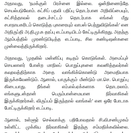
, ‘
.
அதாவது
நமக்குள்
பிரச்னை
இல்லை
ஒன்றிணைந்தே
.
,
செயல்படுவோம்
கட்சிப்
பதவி
பறிப்பு
தொடர்பான
அறிவிப்பையும்
கட்சித்தாவல்
தடைச்சட்டம்
தொடர்பாக
எங்கள்
மீது
‘
சபாநாயகரிடம்
கொடுத்த
புகாரையும்
வாபஸ்
பெற்றுவிடுங்கள்
என
.
.
.
.
அதிருப்தி
அ
தி
மு
க
தரப்பு
எடப்பாடியிடம்
கேட்டிருக்கிறது
அதற்கு
,
ஆரம்பத்தில்
முரண்டுபிடித்த
எடப்பாடி
சில
கண்டிஷன்களை
.
முன்வைத்திருக்கிறார்
, ‘
.
அதாவது
முதலில்
மன்னிப்பு
கடிதம்
கொடுங்கள்
அமைப்புச்
செயலாளர்
போன்ற
மாநிலப்
பொறுப்புகளை
கவனித்தவர்கள்
கவுரவத்திற்காக
அதை
வாங்கிக்கொண்டு
அமைதியாக
.
,
.
இருக்கவேண்டும்
ஆனால்
யாருக்கும்
மீண்டும்
மா.செ
பொறுப்பு
.
.
.
.
கிடையாது
நீங்கள்
எம்
எல்
ஏக்களாக
தொடரலாம்
எங்களுடன்தான்
பெரும்பான்மையான
நிர்வாகிகள்
.
‘
இருக்கிறார்கள்
விருப்பம்
இருந்தால்
வாங்கள்
என
ஒரே
போடாக
போட்டிருக்கிறார்
எடப்பாடி.
,
.
.
ஆனால்
உள்ளூர்
செல்வாக்கு
பறிபோவதால்
சி
வி
சண்முகம்
.
உள்ளிட்ட
முக்கிய
நிர்வாகிகள்
இதற்கு
சம்மதிக்கவில்லை