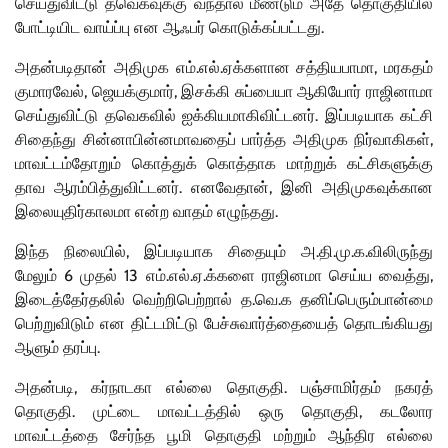
செய்துவிட்டு
தவெகவுக்கு
வந்தால்
மீண்டும்
அதே
தொகுதியில்
.
போட்டியிட
வாய்ப்பு
என
ஆஃபர்
கொடுக்கப்பட்டது
.
.
,
அதன்படிதான்
அதிமுக
எம்
எல்
ஏக்களான
சத்தியபாமா
மரகதம்
,
,
குமாரவேல்
ஜெயக்குமார்
இசக்கி
சுப்பையா
ஆகியோர்
ராஜினாமா
.
செய்துவிட்டு
தவெகவில்
ஐக்கியமாகிவிட்டனர்
இப்படியாக
கட்சி
,
சிதைந்து
சின்னாபின்னமாவதைப்
பார்த்த
அதிமுக
நிர்வாகிகள்
மாவட்டம்தோறும்
கொத்துக்
கொத்தாக
மாற்றுக்
கட்சிகளுக்கு
.
,
தாவ
ஆரம்பித்துவிட்டனர்
எனவேதான்
இனி
அதிமுகவுக்கான
.
இலையுதிர்காலமா
என்ற
வாதம்
எழுந்தது
,
.
.
.
.
இந்த
நிலையில்
இப்படியாக
சிதையும்
அ
தி
மு
க
விலிருந்து
6
13
.
.
.
,
மேலும்
முதல்
எம்
எல்
ஏ
க்களை
ராஜினமா
செய்ய
வைத்து
.
.
இடைத்தேர்தலில்
வெற்றிபெற்றால்
த
வெ
க
தனிப்பெரும்பான்மை
பெற்றுவிடும்
என
திட்டமிட்டு
பேச்சுவார்த்தையைத்
தொடங்கியது
.
ஆளும்
தரப்பு
,
.
அதன்படி
கர்நாடகா
எல்லை
தொகுதி
பஞ்சாமிர்தம்
நகரத்
.
,
தொகுதி
முட்டை
மாவட்டத்தில்
ஒரு
தொகுதி
கடலோர
மாவட்டத்தை
சேர்ந்த
பூமி
தொகுதி
மற்றும்
ஆந்திர
எல்லை