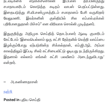
.
.
நடவடிக்கை
எடுக்கச்சொல்லி
இ
பி
எஸ்
தரப்பிலிருந்து
.
சபாநாயகரிடம்
கொடுத்த
கடிதம்
வாபஸ்
பெறப்பட்டுள்ளது
.
.
இதையடுத்து
சி
வி
சண்முகத்திடம்
சமாதானம்
பேசி
வருகிறார்
.
.
வேலுமணி.
இவர்களின்
குஸ்தியில்
சில
எம்
எல்
ஏக்கள்
”
.
பறிபோனதுதான்
மிச்சம்
என
விரிவாக
சொல்லி
முடித்தனர்
இதுகுறித்து
அதிமுக
செய்தித்
தொடர்பாளர்
ஆவடி
குமாரிடம்
‘
கேட்டோம்
இவையெல்லாம்
ஒரு
கட்சி
தேர்தலில்
வெற்றி
வாய்ப்பை
,
.
.
,
இழக்கும்போது
ஏற்படுகின்ற
சிக்கல்தான்
எம்
ஜி
ஆர்
அம்மா
.
காலத்திலும்
இப்படி
சிலர்
கட்சியைவிட்டு
ஓடியது
நடந்திருக்கிறது
இதனால்
எல்லாம்
எங்கள்
கட்சி
பலவீனம்
அடைந்துவிடாது’
.
என்றார்
–
அ.கண்ணதாசன்
நன்றி
Posted in
புதிய செய்தி