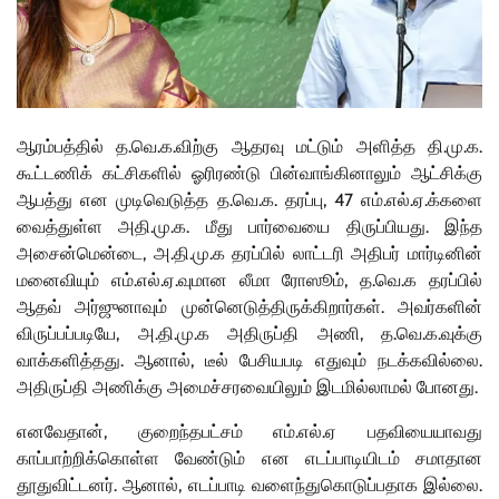
.
.
.
.
.
.
ஆரம்பத்தில்
த
வெ
க
விற்கு
ஆதரவு
மட்டும்
அளித்த
தி
மு
க
கூட்டணிக்
கட்சிகளில்
ஓரிரண்டு
பின்வாங்கினாலும்
ஆட்சிக்கு
.
.
.
, 47
.
.
.
ஆபத்து
என
முடிவெடுத்த
த
வெ
க
தரப்பு
எம்
எல்
ஏ
க்களை
.
.
.
.
வைத்துள்ள
அதி
மு
க
மீது
பார்வையை
திருப்பியது
இந்த
,
.
.
.
அசைன்மென்டை
அ
தி
மு
க
தரப்பில்
லாட்டரி
அதிபர்
மார்டினின்
.
.
.
,
.
.
மனைவியும்
எம்
எல்
ஏ
வுமான
லீமா
ரோஸூம்
த
வெ
க
தரப்பில்
.
ஆதவ்
அர்ஜுனாவும்
முன்னெடுத்திருக்கிறார்கள்
அவர்களின்
,
.
.
.
,
.
.
.
விருப்பப்படியே
அ
தி
மு
க
அதிருப்தி
அணி
த
வெ
க
வுக்கு
.
,
.
வாக்களித்தது
ஆனால்
டீல்
பேசியபடி
எதுவும்
நடக்கவில்லை
.
அதிருப்தி
அணிக்கு
அமைச்சரவையிலும்
இடமில்லாமல்
போனது
,
.
.
எனவேதான்
குறைந்தபட்சம்
எம்
எல்
ஏ
பதவியையாவது
காப்பாற்றிக்கொள்ள
வேண்டும்
என
எடப்பாடியிடம்
சமாதான
.
,
.
தூதுவிட்டனர்
ஆனால்
எடப்பாடி
வளைந்துகொடுப்பதாக
இல்லை