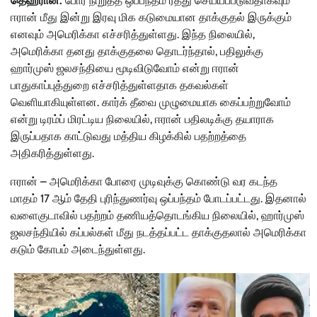
தெஹ்ரான்:
போர் நிறுத்த ஒப்பந்தம் ரத்து செய்யப்படுவதாகவும்
ஈரான் மீது இன்று இரவு மிக கடுமையான தாக்குதல் இருக்கும்
எனவும் அமெரிக்கா எச்சரித்துள்ளது. இந்த நிலையில்,
அமெரிக்கா தனது தாக்குதலை தொடர்ந்தால், பதிலுக்கு
ஹார்முஸ் ஜலசந்தியை மூடிவிடுவோம் என்று ஈரான்
பாதுகாப்புத்துறை எச்சரித்துள்ளதாக தகவல்கள்
வெளியாகியுள்ளன. கார்க் தீவை முழுமையாக கைப்பற்றுவோம்
என்று டிரம்ப் மிரட்டிய நிலையில், ஈரான் பதிலடிக்கு தயாராக
இருப்பதாக காட்டுவது மத்திய கிழக்கில் பதற்றத்தை
அதிகரித்துள்ளது.
ஈரான் – அமெரிக்கா போரை முடிவுக்கு கொண்டு வர கடந்த
மாதம் 17 ஆம் தேதி புரிந்துணர்வு ஒப்பந்தம் போடப்பட்டது. இதனால்
வளைகுடாவில் பதற்றம் தணியத்தொடங்கிய நிலையில், ஹார்முஸ்
ஜலசந்தியில் கப்பல்கள் மீது நடத்தப்பட்ட தாக்குதலால் அமெரிக்கா
கடும் கோபம் அடைந்துள்ளது.