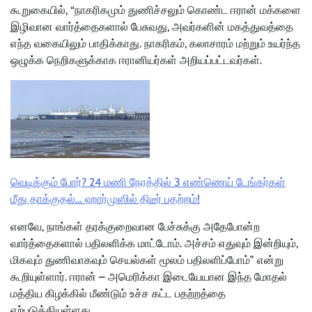
கூறுகையில், “நாகரிகமும் துணிச்சலும் கொண்ட ஈரான் மக்களை
இழிவான வார்த்தைகளால் பேசுவது, அவர்களின் மகத்துவத்தை
எந்த வகையிலும் பாதிக்காது. நாகரிகம், கலாசாரம் மற்றும் உயர்ந்த
ஒழுக்க நெறிகளுக்காக ஈரானியர்கள் அறியப்பட்டவர்கள்.
வெடிக்கும் போர்? 24 மணி நேரத்தில் 3 எண்ணெய் டேங்கர்கள்
மீது தாக்குதல்… ஹார்முஸில் திடீர் பதற்றம்!
எனவே, நாங்கள் தரக்குறைவான பேச்சுக்கு அதேபோன்ற
வார்த்தைகளால் பதிலளிக்க மாட்டோம். அச்சம் எதுவும் இன்றியும்,
மிகவும் துணிவாகவும் செயல்கள் மூலம் பதிலளிப்போம்” என்று
கூறியுள்ளார். ஈரான் – அமெரிக்கா இடையேயான இந்த மோதல்
மத்திய கிழக்கில் மீண்டும் உச்ச கட்ட பதற்றத்தை
ஏற்படுத்தியுள்ளது.