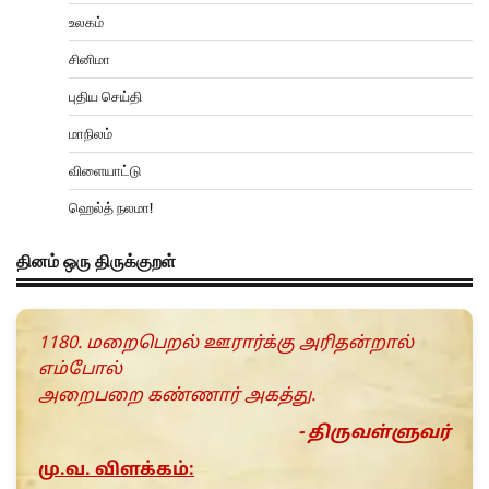
உலகம்
சினிமா
புதிய செய்தி
மாநிலம்
விளையாட்டு
ஹெல்த் நலமா!
தினம் ஒரு திருக்குறள்
1180. மறைபெறல் ஊரார்க்கு அரிதன்றால்
எம்போல்
அறைபறை கண்ணார் அகத்து.
- திருவள்ளுவர்
மு.வ. விளக்கம்: