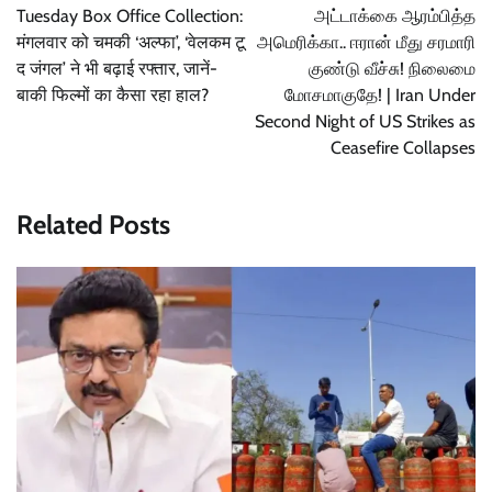
navigation
Tuesday Box Office Collection:
அட்டாக்கை ஆரம்பித்த
मंगलवार को चमकी ‘अल्फा’, ‘वेलकम टू
அமெரிக்கா.. ஈரான் மீது சரமாரி
द जंगल’ ने भी बढ़ाई रफ्तार, जानें-
குண்டு வீச்சு! நிலைமை
बाकी फिल्मों का कैसा रहा हाल?
மோசமாகுதே! | Iran Under
Second Night of US Strikes as
Ceasefire Collapses
Related Posts