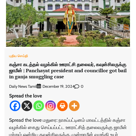
புதிய செய்தி
கஞ்சா கடத்தல் வழக்கில் ஊராட்சி தலைவர், கவுன்சிலருக்கு
ஜாமீன் | Panchayat president and councillor got bail
in ganja smuggling case
Daily News Tamil
0
December 19, 2024
Spread the love
Spread the love மதுரை: நாகப்பட்டினம் மாவட்டத்தில் கஞ்சா
வழக்கில் கைது செய்யப்பட்ட ஊராட்சித் தலைவருக்கு ஜாமீன்
மற்றும் ஒன்றிய கவுன்சிலருக்கு முன்ஜாமீன் வழங்கி உயர்