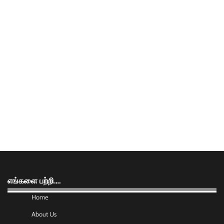
எங்களை பற்றி….
Home
About Us