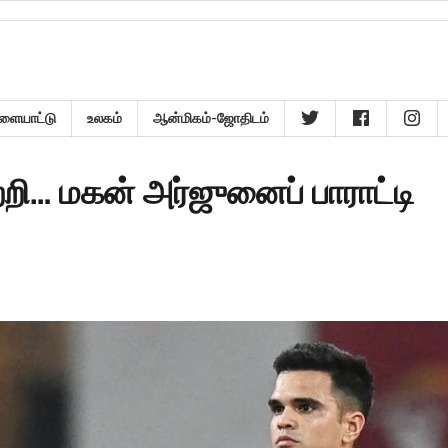
ளையாட்டு
உலகம்
ஆன்மிகம்-ஜோதிடம்
ற்றி… மகன் அர்ஜுனைப் பாராட்டி