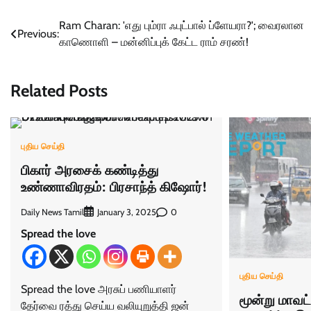
Post
Ram Charan: 'எது பும்ரா ஃபுட்பால் ப்ளேயரா?'; வைரலான
Previous:
காணொளி – மன்னிப்புக் கேட்ட ராம் சரண்!
navigation
Related Posts
புதிய செய்தி
பிகார் அரசைக் கண்டித்து
உண்ணாவிரதம்: பிரசாந்த் கிஷோர்!
Daily News Tamil
0
January 3, 2025
Spread the love
புதிய செய்தி
Spread the love அரசுப் பணியாளர்
மூன்று மாவட
தேர்வை ரத்து செய்ய வலியுறுத்தி ஜன்