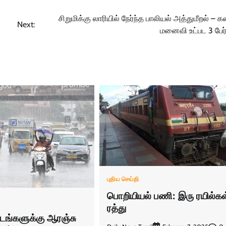
சிறுமிக்கு லாரியில் நேர்ந்த பாலியல் அத்துமீறல் –
Next:
மனைவி உட்பட 3 பேர
புதிய செய்தி
பொறியியல் பணி: இரு ரயில்கள
ரத்து
்டங்களுக்கு ஆரஞ்சு