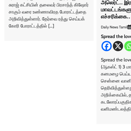
அலெர்ட்.. இ
சுராஜ் கட்சியின் தலைவர் பிரசாந்த் கிஷோர்
மாவட்டங்கள
சாகும் வரை உண்ணாவிரத போராட்டத்தை
எச்சரிக்கை
அறிவித்துள்ளார். தேர்வை ரத்து செய்யக்
கோரி போராட்டத்தில் […]
Daily News Tamil
Spread the lov
Spread the lov
(ஆகஸ்ட் 1) 3 ம
கனமழை பெய்ய 
சென்னை வானி
தெரிவித்துள்ளத
அறிக்கையில், 
கடலோரப்பகுதிகள
வளிமண்டலத்தில