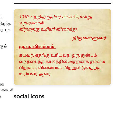
1080. எற்றிற் குரியர் கயவரொன்று
்.
உற்றக்கால்
ிருந்த
விற்றற்கு உரியர் விரைந்து.
மறையாக
- திருவள்ளுவர்
தும்
மு.வ. விளக்கம்:
கயவர், எதற்கு உரியவர், ஒரு துன்பம்
வந்தடைந்த காலத்தில் அதற்காக தம்மை
பிறர்க்கு விலையாக விற்றுவிடுவதற்கு
உரியவர் ஆவர்.
ந்த
் கடைசி
social Icons
ை