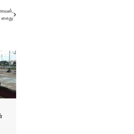
 கணவன்,
் கைது
்