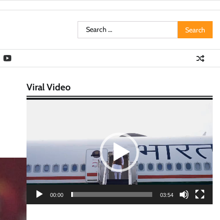
Search
for:
Viral Video
Video
Player
00:00
03:54