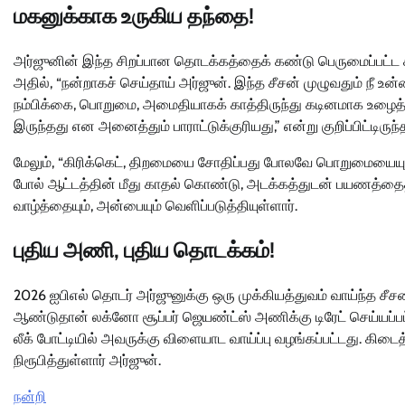
மகனுக்காக உருகிய தந்தை!
அர்ஜுனின் இந்த சிறப்பான தொடக்கத்தைக் கண்டு பெருமைப்பட்ட சச
அதில், “நன்றாகச் செய்தாய் அர்ஜுன். இந்த சீசன் முழுவதும் நீ உ
நம்பிக்கை, பொறுமை, அமைதியாகக் காத்திருந்து கடினமாக உழைத்தத
இருந்தது என அனைத்தும் பாராட்டுக்குரியது,” என்று குறிப்பிட்டிருந்த
மேலும், “கிரிக்கெட், திறமையை சோதிப்பது போலவே பொறுமையையும் 
போல் ஆட்டத்தின் மீது காதல் கொண்டு, அடக்கத்துடன் பயணத்தைத்
வாழ்த்தையும், அன்பையும் வெளிப்படுத்தியுள்ளார்.
புதிய அணி, புதிய தொடக்கம்!
2026 ஐபிஎல் தொடர் அர்ஜுனுக்கு ஒரு முக்கியத்துவம் வாய்ந்த சீச
ஆண்டுதான் லக்னோ சூப்பர் ஜெயண்ட்ஸ் அணிக்கு டிரேட் செய்யப்
லீக் போட்டியில் அவருக்கு விளையாட வாய்ப்பு வழங்கப்பட்டது. க
நிரூபித்துள்ளார் அர்ஜுன்.
நன்றி