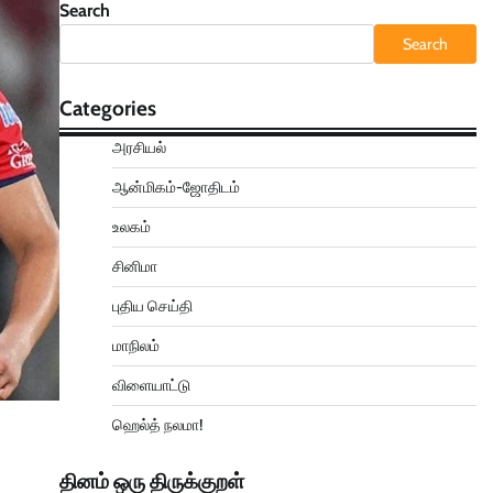
Search
Search
Categories
அரசியல்
ஆன்மிகம்-ஜோதிடம்
உலகம்
சினிமா
புதிய செய்தி
மாநிலம்
விளையாட்டு
ஹெல்த் நலமா!
தினம் ஒரு திருக்குறள்