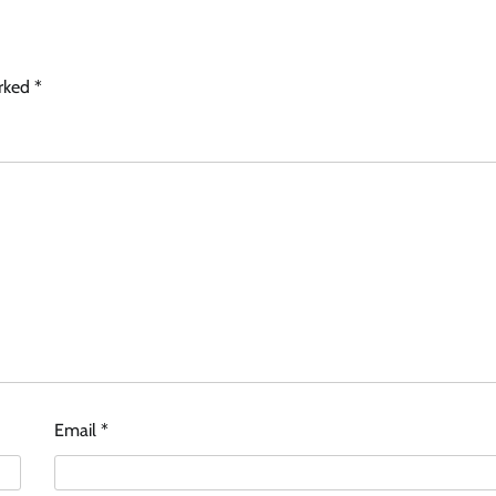
arked
*
Email
*