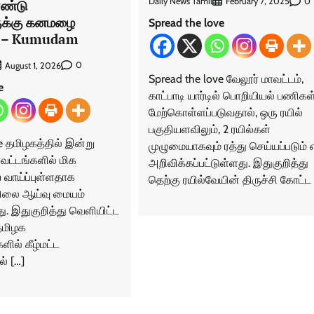
Daily News Tamil
0
February 7, 2025
ரண்டு
ுக்கு கனமழை
Spread the love
.. – Kumudam
0
August 1, 2026
Spread the love வேலூர் மாவட்டம்,
e
காட்பாடி யார்டில் பொறியியல் பணிகள
மேற்கொள்ளப்படுவதால், ஒரு ரயில்
பகுதியளவிலும், 2 ரயில்கள்
e தமிழகத்தில் இன்று
முழுமையாகவும் ரத்து செய்யப்படும்
ாவட்டங்களில் மிக
அறிவிக்கப்பட்டுள்ளது. இதுகுறித்து
வாய்ப்புள்ளதாக
தெற்கு ரயில்வேயின் திருச்சி கோட்ட 
லை ஆய்வு மையம்
ு. இதுகுறித்து வெளியிட்ட
தமிழக
ில் கீழ்மட்ட
் […]