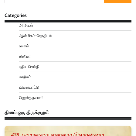
Categories
அரசியல்
ஆன்மிகம்-ஜோதிடம்
உலகம்
சினிமா
புதிய செய்தி
மாநிலம்
விளையாட்டு
ஹெல்த் நலமா!
தினம் ஒரு திருக்குறள்
438. பற்றுள்ளம் என்னும் இவறன்மை