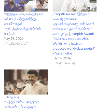
"அடுத்த வண்டியில் ஏறி நான்
Jnanpith Award: “இந்தியா
உன்னிடம் வந்து சேர்ந்து
உலக அழகிகளை
கொள்கிறேன்!" –
உருவாக்கியுள்ளதே, ஏன் உலகக்
சத்யேந்திராவுக்கு மிஷ்கின்
கவிகளை உருவாக்கவில்லை” –
இரங்கல்
வைரமுத்து | Jnanpith Award:
May 29, 2026
“India has produced Miss
In "புதிய செய்தி"
Worlds; why hasn’t it
produced world-class poets?”
– Vairamuthu
July 14, 2026
In "புதிய செய்தி"
டபிள்யூ.பி.ஏ.
சவுந்தரபாண்டியனாருக்கு
மணிமண்டபம்: அதிமுக