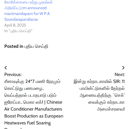
கோரிக்கையை ஏற்று முதல்வர்
அறிவிப்பு | cm announced
manimandapam for W P A
Soundarapandianar
April 8, 2025
In "புதிய செய்தி"
Posted in
புதிய செய்தி
Post
Previous:
Next:
navigation
சீனாவுக்கு 24*7 மணி நேரமும்
இன்று கர்நாடகாவில் SIR: 11
கொட்டுது பணமழை..
பாயின்ட்டுகளில் தேர்தல்
வெப்பத்தால் படாதபாடு படும்
ஆணையத்திற்கு `செக்'
ஐரோப்பா.. மெகா லக்! | Chinese
வைக்கும் கர்நாடகா
Air Conditioner Manufacturers
அமைச்சரவை!
Boost Production as European
Heatwaves Fuel Soaring