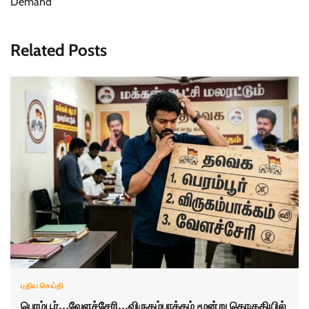
Demand
Related Posts
புதிய செய்தி
பெரம்பூர்…வேளச்சேரி…விருகம்பாக்கம் மூன்று தொகுதியில்