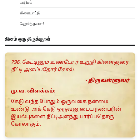
மாநிலம்
விளையாட்டு
ஹெல்த் நலமா!
தினம் ஒரு திருக்குறள்
796. கேட்டினும் உண்டோ ர் உறுதி கிளைஞரை
நீட்டி அளப்பதோர் கோல்.
- திருவள்ளுவர்
மு.வ. விளக்கம்:
கேடு வந்த போதும் ஒருவகை நன்மை
உண்டு, அக் கேடு ஒருவனுடைய நண்பரின்
இயல்புகளை நீட்டிஅளந்து பார்ப்பதொரு
கோலாகும்.