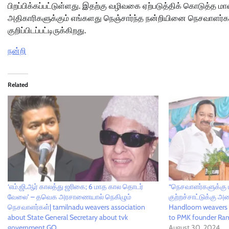
பிறப்பிக்கப்பட்டுள்ளது. இதற்கு வழிவகை ஏற்படுத்திக் கொடுத்த ம
அதிகாரிகளுக்கும் எங்களது நெஞ்சார்ந்த நன்றியினை நெசவாளர்கள் 
குறிப்பிடப்பட்டிருக்கிறது.
நன்றி
Related
‘எம்.ஜி.ஆர் காலத்து ஜரிகை; 6 மாத கால தொடர்
“நெசவாளர்களுக்கு ப
வேலை’ – தவெக அரசாணையால் நெகிழும்
குற்றச்சாட்டுக்கு அம
நெசவாளர்கள்| tamilnadu weavers association
Handloom weavers is
about State General Secretary about tvk
to PMK founder Ra
government GO
August 30, 2024