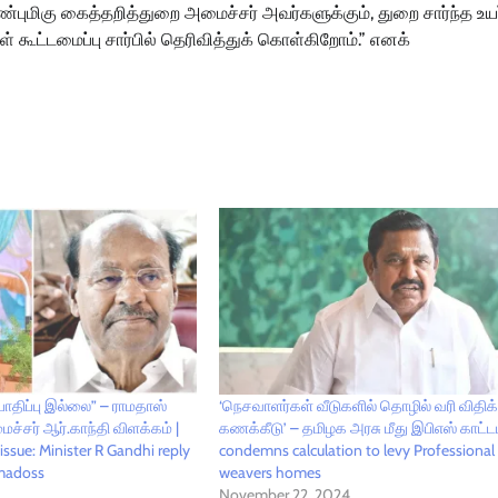
ாண்புமிகு கைத்தறித்துறை அமைச்சர் அவர்களுக்கும், துறை சார்ந்த உயர
கூட்டமைப்பு சார்பில் தெரிவித்துக் கொள்கிறோம்.” எனக்
ாதிப்பு இல்லை” – ராமதாஸ்
‘நெசவாளர்கள் வீடுகளில் தொழில் வரி விதிக
ைச்சர் ஆர்.காந்தி விளக்கம் |
கணக்கீடு’ – தமிழக அரசு மீது இபிஎஸ் காட்டம
sue: Minister R Gandhi reply
condemns calculation to levy Professional
madoss
weavers homes
November 22, 2024