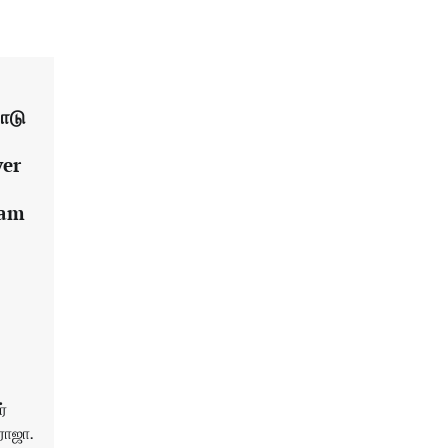
ோடு
ver
ram
்
ராஜா.