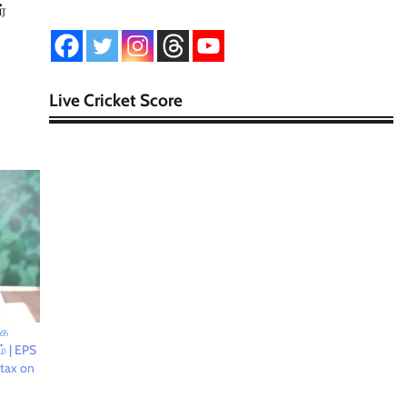
்
Live Cricket Score
்க
் | EPS
 tax on