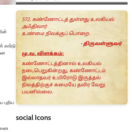
572. கண்ணோட்டத் துள்ளது உலகியல்
அஃதிலார்
ளின்
உண்மை நிலக்குப் பொறை.
- திருவள்ளுவர்
் கார்டு
ியன
மு.வ. விளக்கம்:
கண்ணோட்டத்தினால் உலகியல்
நடைபெறுகின்றது, கண்ணோட்டம்
இல்லாதவர் உயிரோடு இருத்தல்
நிலத்திற்குச் சுமையே தவிர வேறு
பயனில்லை.
ய புதிய
social Icons
சாணை