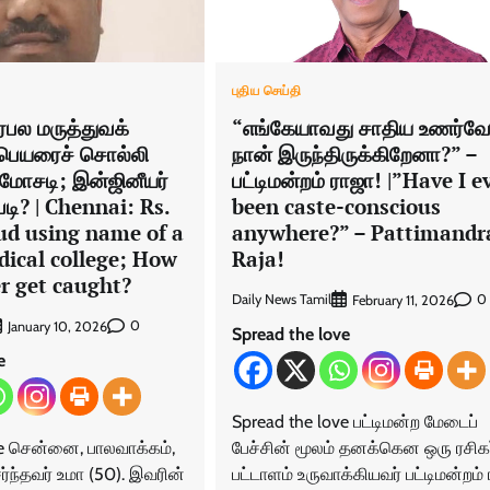
புதிய செய்தி
பல மருத்துவக்
“எங்கேயாவது சாதிய உணர்வ
 பெயரைச் சொல்லி
நான் இருந்திருக்கிறேனா?” –
 மோசடி; இன்ஜினீயர்
பட்டிமன்றம் ராஜா! |”Have I e
்படி? | Chennai: Rs.
been caste-conscious
ud using name of a
anywhere?” – Pattimand
ical college; How
Raja!
r get caught?
Daily News Tamil
0
February 11, 2026
0
January 10, 2026
Spread the love
e
Spread the love பட்டிமன்ற மேடைப்
ve சென்னை, பாலவாக்கம்,
பேச்சின் மூலம் தனக்கென ஒரு ரசிகர
ர்ந்தவர் உமா (50). இவரின்
பட்டாளம் உருவாக்கியவர் பட்டிமன்றம் 