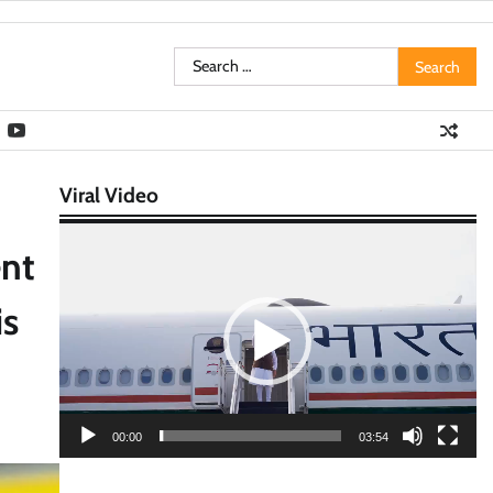
Search
for:
Viral Video
Video
ent
Player
is
00:00
03:54