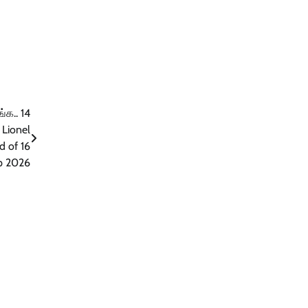
்க.. 14
 Lionel
d of 16
up 2026