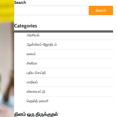
Search
Search
Categories
அரசியல்
ஆன்மிகம்-ஜோதிடம்
உலகம்
சினிமா
புதிய செய்தி
மாநிலம்
விளையாட்டு
ஹெல்த் நலமா!
தினம் ஒரு திருக்குறள்