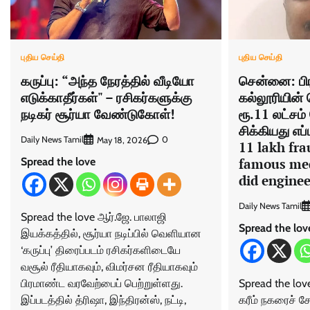
புதிய செய்தி
புதிய செய்தி
சென்னை: பிர
கருப்பு: “அந்த நேரத்தில் வீடியோ
கல்லூரியின்
எடுக்காதீர்கள்" – ரசிகர்களுக்கு
ரூ.11 லட்சம்
நடிகர் சூர்யா வேண்டுகோள்!
சிக்கியது எப
Daily News Tamil
0
May 18, 2026
11 lakh fra
famous med
Spread the love
did enginee
Daily News Tamil
Spread the love ஆர்.ஜே. பாலாஜி
Spread the lov
இயக்கத்தில், சூர்யா நடிப்பில் வெளியான
‘கருப்பு’ திரைப்படம் ரசிகர்களிடையே
வசூல் ரீதியாகவும், விமர்சன ரீதியாகவும்
Spread the lo
பிரமாண்ட வரவேற்பைப் பெற்றுள்ளது.
கரீம் நகரைச் சே
இப்படத்தில் த்ரிஷா, இந்திரன்ஸ், நட்டி,