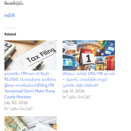
வேண்டும்.
நன்றி
Related
நாளையே ITR கடைசி தேதி:
கிரெடிட் கார்டு, LPG, ITR, தட்கல்
₹5,000 அபராதத்தை தவிர்க்க
– ஆகஸ்ட் மாதத்தில் மாறும்
இதை கவனியுங்கள்|Filing ITR
முக்கிய நிதி விதிகள்!
Tomorrow? Don’t Make These
July 31, 2026
Costly Mistakes
In "புதிய செய்தி"
July 30, 2026
In "புதிய செய்தி"