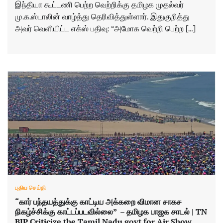
இந்தியா கூட்டணி பெற்ற வெற்றிக்கு தமிழக முதல்வர்
மு.க.ஸ்டாலின் வாழ்த்து தெரிவித்துள்ளார். இதுகுறித்து
அவர் வெளியிட்ட எக்ஸ் பதிவு: “அமோக வெற்றி பெற்ற […]
புதிய செய்தி
“கார் பந்தயத்துக்கு காட்டிய அக்கறை விமான சாகச
நிகழ்ச்சிக்கு காட்டப்படவில்லை” – தமிழக பாஜக சாடல் | TN
BJP Criticize the Tamil Nadu govt for Air Show