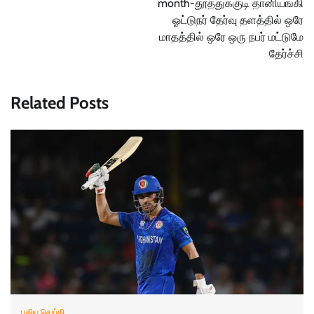
month-தூத்துக்குடி தானியங்கி
ஓட்டுநர் தேர்வு தளத்தில் ஒரே
மாதத்தில் ஒரே ஒரு நபர் மட்டுமே
தேர்ச்சி
Related Posts
புதிய செய்தி