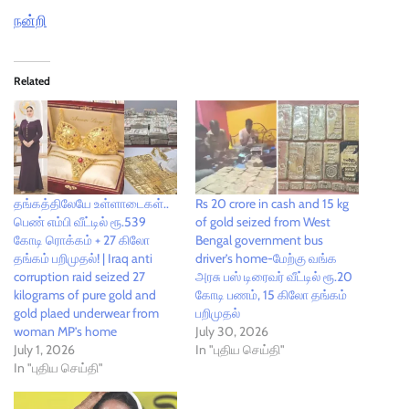
நன்றி
Related
தங்கத்திலேயே உள்ளாடைகள்..
Rs 20 crore in cash and 15 kg
பெண் எம்பி வீட்டில் ரூ.539
of gold seized from West
கோடி ரொக்கம் + 27 கிலோ
Bengal government bus
தங்கம் பறிமுதல்! | Iraq anti
driver’s home-மேற்கு வங்க
corruption raid seized 27
அரசு பஸ் டிரைவர் வீட்டில் ரூ.20
kilograms of pure gold and
கோடி பணம், 15 கிலோ தங்கம்
gold plaed underwear from
பறிமுதல்
woman MP’s home
July 30, 2026
July 1, 2026
In "புதிய செய்தி"
In "புதிய செய்தி"