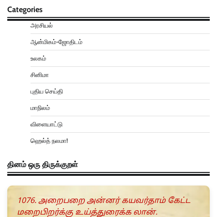
Categories
அரசியல்
ஆன்மிகம்-ஜோதிடம்
உலகம்
சினிமா
புதிய செய்தி
மாநிலம்
விளையாட்டு
ஹெல்த் நலமா!
தினம் ஒரு திருக்குறள்
1076. அறைபறை அன்னர் கயவர்தாம் கேட்ட
மறைபிறர்க்கு உய்த்துரைக்க லான்.