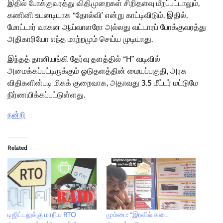
இதில் போக்குவரத்து விதிமுறைகள் சிறிதளவு மீறப்பட்டாலும்,
கணினி உடனடியாக “தோல்வி’ என்று காட்டிவிடும். இதில்,
மோட்டார் வாகன ஆய்வாளரோ அல்லது வட்டாரப் போக்குவரத்து
அதிகாரியோ எந்த மாற்றமும் செய்ய முடியாது.
இந்தத் தானியங்கி தேர்வு தளத்தில் “H” வடிவில்
அமைக்கப்பட்டிருக்கும் ஓடுதளத்தின் மையப்பகுதி, அரசு
விதிகளின்படி மிகக் குறைவாக, அதாவது 3.5 மீட்டர் மட்டுமே
நிர்ணயிக்கப்பட்டுள்ளது.
நன்றி
Related
டிஜிட்டலுக்கு மாறிய RTO
மும்பை: “இரவில் கடை