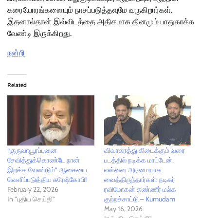
கரையோரங்களையும் நாசப்படுத்தவுமே வருகிறார்கள்.
இதனால்தான் இவ்விடத்தை அதிகமாக தினமும் பாதுகாக்க
வேண்டி இருக்கிறது.
நன்றி
Related
“குருவாயூரப்பனை
விவாகரத்து கிடைக்கும் வரை
சேவித்துக்கொண்டே நான்
படத்தில் நடிக்க மாட்டேன்,
இறக்க வேண்டும்” ஆசையை
என்னை அடிமையாக
வெளிப்படுத்திய சுரேஷ்கோபி!
வைத்திருந்தார்கள்: நடிகர்
February 22, 2026
ரவிமோகன் கண்ணீர் மல்க
In "புதிய செய்தி"
குற்றச்சாட்டு – Kumudam
May 16, 2026