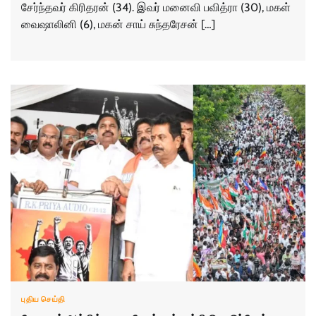
சேர்ந்​தவர் கிரிதரன் (34). இவர் மனைவி பவித்ரா (30), மகள்
வைஷாலினி (6), மகன் சாய் சுந்​தரேசன் […]
புதிய செய்தி