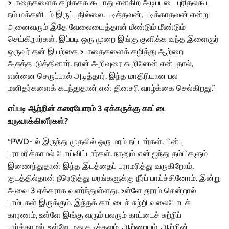
உபாதைகளைக் கழிக்கக் கூடாது என்கிற அடிப்படை புரிதல்கூட
நம் மக்களிடம் இருப்பதில்லை. படித்தவன், படிக்காதவன் என்று
அனைவரும் இதே வேலையைத்தான் மீண்டும் மீண்டும்
செய்கிறார்கள். இப்படி ஒரு முறை இங்கு குளிக்க வந்த இளைஞர்
ஒருவர் தன் இயற்கை உபாதைகளைக் கழித்து ஆற்றை
அசுத்தபடுத்தினார். நான் அறிவுரை கூறினேன் என்பதால்,
என்னை செருப்பால் அடித்தார். இந்த மாதிரியான பல
மனிதர்களைக் கடந்துதான் என் தினசரி வாழ்க்கை செல்கிறது.”
எப்படி ஆற்றின் கரையோரம் 3 ஏக்கருக்கு காட்டை
உருவாக்கினீர்கள்?
“PWD- ல் இருந்து முதலில் ஒரு மரம் நட்டார்கள். பின்பு
பராமரிக்காமல் போய்விட்டார்கள். நானும் என் ஐந்து தம்பிகளும்
இணைந்துதான் இந்த இடத்தைப் பராமரித்து வருகிறோம்.
குடத்தில்தான் நீரெடுத்து மரங்களுக்கு நீர்ப் பாய்ச்சினோம். இன்று
அவை 3 ஏக்கராக வளர்ந்துள்ளது. உள்ளே தூரம் சென்றால்
பாம்புகள் இருக்கும். இந்தக் காட்டைச் சுற்றி வலைபோடக்
காரணம், உள்ளே இங்கு வரும் பலரும் காட்டைச் சுற்றிப்
பார்க்காமல், உள்ளே மதுகுடிக்கவும், ஆற்றையும், ஆற்றின்