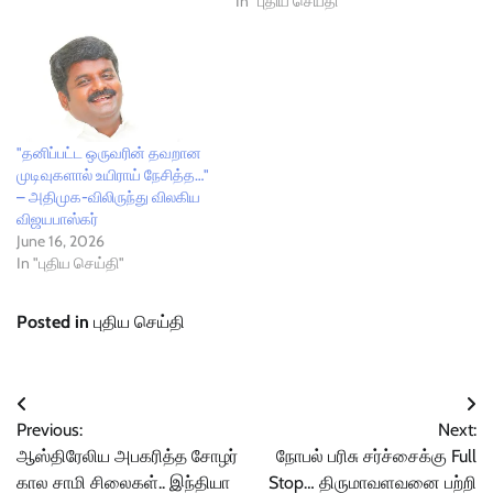
In "புதிய செய்தி"
"தனிப்பட்ட ஒருவரின் தவறான
முடிவுகளால் உயிராய் நேசித்த…"
– அதிமுக-விலிருந்து விலகிய
விஜயபாஸ்கர்
June 16, 2026
In "புதிய செய்தி"
Posted in
புதிய செய்தி
Post
Previous:
Next:
navigation
ஆஸ்திரேலிய அபகரித்த சோழர்
நோபல் பரிசு சர்ச்சைக்கு Full
கால சாமி சிலைகள்.. இந்தியா
Stop… திருமாவளவனை பற்றி