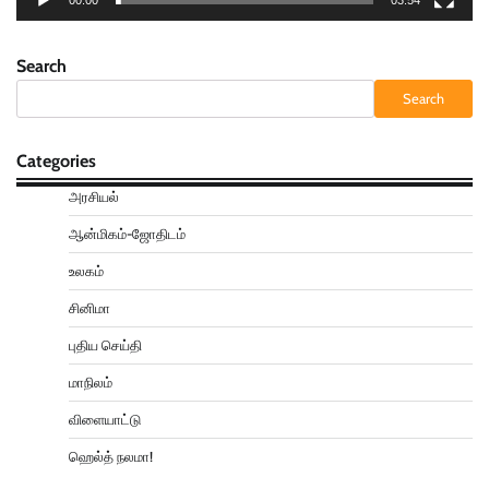
00:00
03:54
Search
Search
Categories
அரசியல்
ஆன்மிகம்-ஜோதிடம்
உலகம்
சினிமா
புதிய செய்தி
மாநிலம்
விளையாட்டு
ஹெல்த் நலமா!