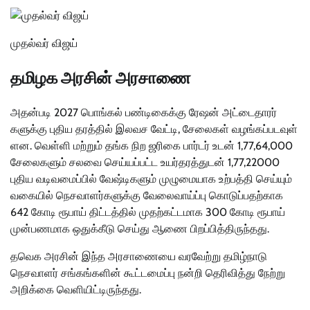
முதல்வர் விஜய்
தமிழக அரசின் அரசாணை
அதன்​படி 2027 பொங்​கல் பண்​டிகைக்கு ரேஷன் அட்​டை​தா​ரர்​
களுக்கு புதிய தரத்​தில் இலவச வேட்​டி, சேலைகள் வழங்​கப்​பட​வுள்​
ளன. வெள்ளி மற்றும் தங்க நிற ஜரிகை பார்டர் உடன் 1,77,64,000
சேலைகளும் சலவை செய்யப்பட்ட உயர்தரத்துடன் 1,77,22000
புதிய வடிவமைப்பில் வேஷ்டிகளும் முழுமையாக உற்பத்தி செய்யும்
வகையில் நெசவாளர்களுக்கு வேலைவாய்ப்பு கொடுப்பதற்காக
642 கோடி ரூபாய் திட்டத்தில் முதற்கட்டமாக 300 கோடி ரூபாய்
முன்பணமாக ஒதுக்கீடு செய்து ஆணை பிறப்பித்திருந்தது.
தவெக அரசின் இந்த அரசாணையை வரவேற்று தமிழ்நாடு
நெசவாளர் சங்கங்களின் கூட்டமைப்பு நன்றி தெரிவித்து நேற்று
அறிக்கை வெளியிட்டிருந்தது.