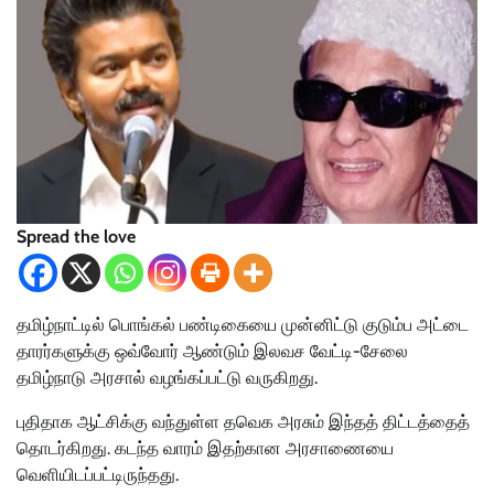
Spread the love
தமிழ்நாட்டில் பொங்​கல் பண்​டிகையை முன்​னிட்டு குடும்ப அட்​டை​
தா​ரர்களுக்கு ஒவ்​வோர் ஆண்​டும் இலவச வேட்​டி-சேலை
தமிழ்நாடு அரசால் வழங்​கப்​பட்டு வரு​கிறது.
புதி​தாக ஆட்​சிக்கு வந்​துள்ள தவெக அரசும் இந்​தத் திட்டத்தைத்
தொடர்கிறது. கடந்த வாரம் இதற்கான அரசாணையை
வெளியிடப்பட்டிருந்தது.