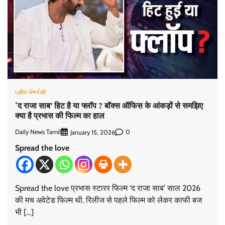
புதிய செய்தி
‘द राजा साब’ हिट है या फ्लॉप ? बॉक्स ऑफिस के आंकड़ों से समझिए
क्या है प्रभास की फिल्म का हाल
Daily News Tamil
0
January 15, 2026
Spread the love
Spread the love प्रभास स्टारर फिल्म ‘द राजा साब’ साल 2026
की मच अवेटेड फिल्म थी. रिलीज से पहले फिल्म को लेकर काफी बज
भी […]